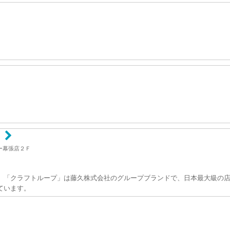
ー幕張店２Ｆ
」「クラフトループ」は藤久株式会社のグループブランドで、日本最大級の店
ています。