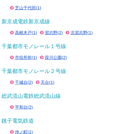
芝山千代田(1)
新京成電鉄新京成線
高根木戸(1)
習志野(2)
北習志野(1)
千葉都市モノレール１号線
市役所前(1)
葭川公園(2)
千葉都市モノレール２号線
千城台(2)
天台(1)
総武流山電鉄総武流山線
平和台(2)
銚子電気鉄道
仲ノ町(1)