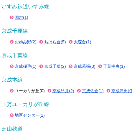
いすみ鉄道いすみ線
国吉(1)
京成千原線
おゆみ野(2)
ちはら台(5)
大森台(1)
京成千葉線
京成稲毛(1)
京成千葉(2)
京成幕張(3)
千葉中央(1)
京成本線
ユーカリが丘(0)
京成臼井(2)
京成佐倉(1)
京成津田沼(
山万ユーカリが丘線
地区センター(1)
芝山鉄道