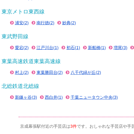
東京メトロ東西線
浦安(2)
南行徳(2)
妙典(2)
東武野田線
愛宕(2)
江戸川台(1)
初石(1)
新船橋(1)
増尾(3)
東葉高速鉄道東葉高速線
村上(2)
東葉勝田台(2)
八千代緑が丘(2)
北総鉄道北総線
新鎌ヶ谷(3)
西白井(1)
千葉ニュータウン中央(3)
京成幕張駅付近の手芸店は
3件
です。おしゃれな手芸店や手