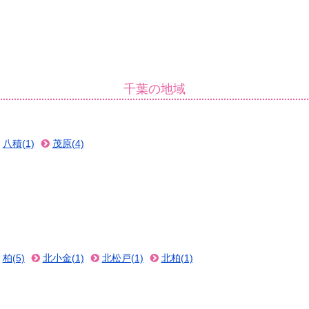
千葉の地域
八積(1)
茂原(4)
柏(5)
北小金(1)
北松戸(1)
北柏(1)