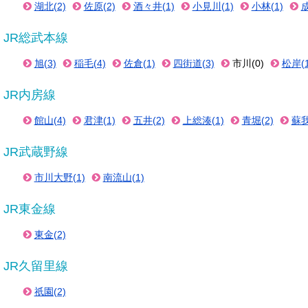
湖北(2)
佐原(2)
酒々井(1)
小見川(1)
小林(1)
成
JR総武本線
旭(3)
稲毛(4)
佐倉(1)
四街道(3)
市川(0)
松岸(1
JR内房線
館山(4)
君津(1)
五井(2)
上総湊(1)
青堀(2)
蘇我
JR武蔵野線
市川大野(1)
南流山(1)
JR東金線
東金(2)
JR久留里線
祇園(2)