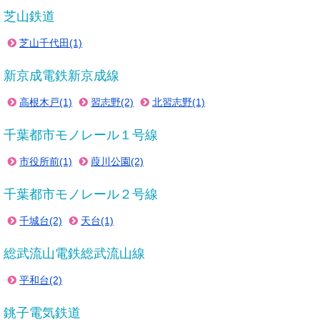
芝山鉄道
芝山千代田(1)
新京成電鉄新京成線
高根木戸(1)
習志野(2)
北習志野(1)
千葉都市モノレール１号線
市役所前(1)
葭川公園(2)
千葉都市モノレール２号線
千城台(2)
天台(1)
総武流山電鉄総武流山線
平和台(2)
銚子電気鉄道