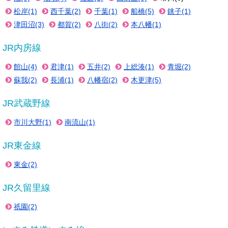
松岸(1)
西千葉(2)
千葉(1)
船橋(5)
銚子(1)
津田沼(3)
都賀(2)
八街(2)
本八幡(1)
JR内房線
館山(4)
君津(1)
五井(2)
上総湊(1)
青堀(2)
蘇我(2)
長浦(1)
八幡宿(2)
木更津(5)
JR武蔵野線
市川大野(1)
南流山(1)
JR東金線
東金(2)
JR久留里線
祇園(2)