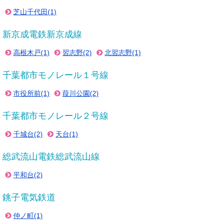
芝山千代田(1)
新京成電鉄新京成線
高根木戸(1)
習志野(2)
北習志野(1)
千葉都市モノレール１号線
市役所前(1)
葭川公園(2)
千葉都市モノレール２号線
千城台(2)
天台(1)
総武流山電鉄総武流山線
平和台(2)
銚子電気鉄道
仲ノ町(1)