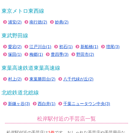
東京メトロ東西線
浦安(2)
南行徳(2)
妙典(2)
東武野田線
愛宕(2)
江戸川台(1)
初石(1)
新船橋(1)
増尾(3)
塚田(1)
梅郷(1)
豊四季(3)
野田市(2)
東葉高速鉄道東葉高速線
村上(2)
東葉勝田台(2)
八千代緑が丘(2)
北総鉄道北総線
新鎌ヶ谷(3)
西白井(1)
千葉ニュータウン中央(3)
松岸駅付近の手芸店一覧
松岸駅付近の手芸店は
1件
です。おしゃれな手芸店や手芸用品な