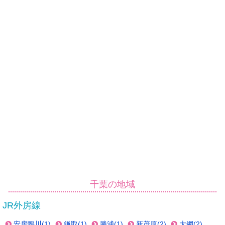
千葉の地域
JR外房線
安房鴨川(1)
鎌取(1)
勝浦(1)
新茂原(2)
大網(2)