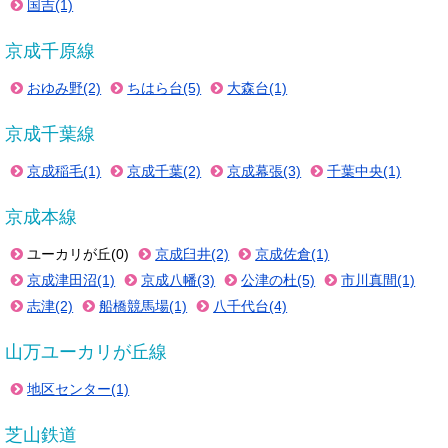
国吉(1)
京成千原線
おゆみ野(2)
ちはら台(5)
大森台(1)
京成千葉線
京成稲毛(1)
京成千葉(2)
京成幕張(3)
千葉中央(1)
京成本線
ユーカリが丘(0)
京成臼井(2)
京成佐倉(1)
京成津田沼(1)
京成八幡(3)
公津の杜(5)
市川真間(1)
志津(2)
船橋競馬場(1)
八千代台(4)
山万ユーカリが丘線
地区センター(1)
芝山鉄道