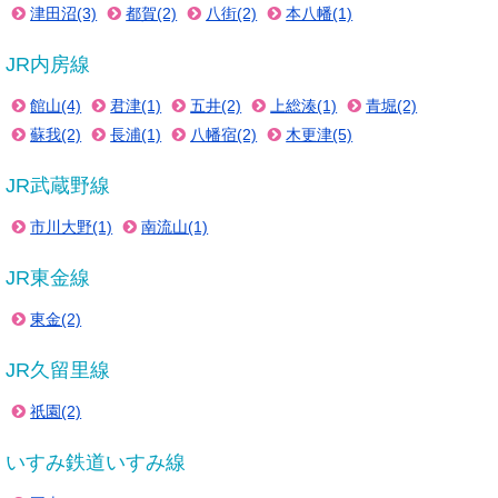
津田沼(3)
都賀(2)
八街(2)
本八幡(1)
JR内房線
館山(4)
君津(1)
五井(2)
上総湊(1)
青堀(2)
蘇我(2)
長浦(1)
八幡宿(2)
木更津(5)
JR武蔵野線
市川大野(1)
南流山(1)
JR東金線
東金(2)
JR久留里線
祇園(2)
いすみ鉄道いすみ線