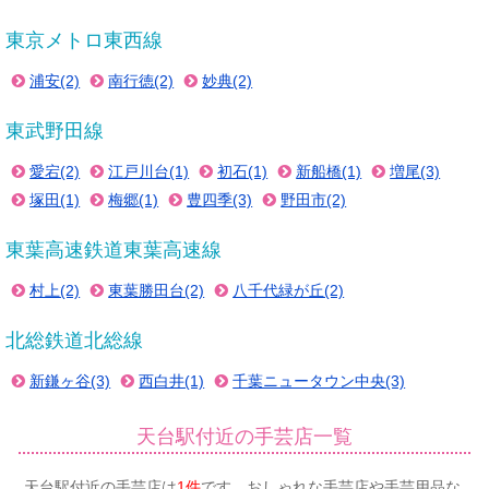
東京メトロ東西線
浦安(2)
南行徳(2)
妙典(2)
東武野田線
愛宕(2)
江戸川台(1)
初石(1)
新船橋(1)
増尾(3)
塚田(1)
梅郷(1)
豊四季(3)
野田市(2)
東葉高速鉄道東葉高速線
村上(2)
東葉勝田台(2)
八千代緑が丘(2)
北総鉄道北総線
新鎌ヶ谷(3)
西白井(1)
千葉ニュータウン中央(3)
天台駅付近の手芸店一覧
天台駅付近の手芸店は
1件
です。おしゃれな手芸店や手芸用品な