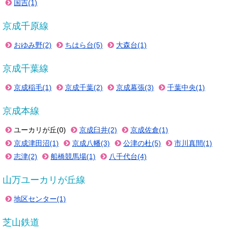
国吉(1)
京成千原線
おゆみ野(2)
ちはら台(5)
大森台(1)
京成千葉線
京成稲毛(1)
京成千葉(2)
京成幕張(3)
千葉中央(1)
京成本線
ユーカリが丘(0)
京成臼井(2)
京成佐倉(1)
京成津田沼(1)
京成八幡(3)
公津の杜(5)
市川真間(1)
志津(2)
船橋競馬場(1)
八千代台(4)
山万ユーカリが丘線
地区センター(1)
芝山鉄道