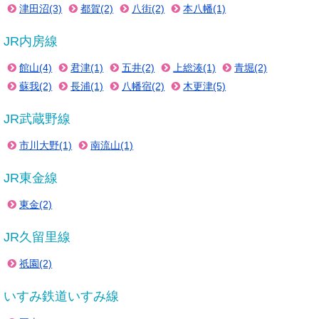
津田沼(3)
都賀(2)
八街(2)
本八幡(1)
JR内房線
館山(4)
君津(1)
五井(2)
上総湊(1)
青堀(2)
蘇我(2)
長浦(1)
八幡宿(2)
木更津(5)
JR武蔵野線
市川大野(1)
南流山(1)
JR東金線
東金(2)
JR久留里線
祇園(2)
いすみ鉄道いすみ線