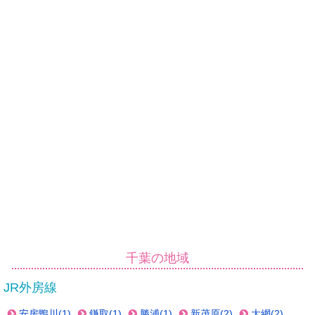
千葉の地域
JR外房線
安房鴨川(1)
鎌取(1)
勝浦(1)
新茂原(2)
大網(2)