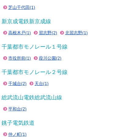
芝山千代田(1)
新京成電鉄新京成線
高根木戸(1)
習志野(2)
北習志野(1)
千葉都市モノレール１号線
市役所前(1)
葭川公園(2)
千葉都市モノレール２号線
千城台(2)
天台(1)
総武流山電鉄総武流山線
平和台(2)
銚子電気鉄道
仲ノ町(1)