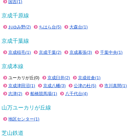
国吉(1)
京成千原線
おゆみ野(2)
ちはら台(5)
大森台(1)
京成千葉線
京成稲毛(1)
京成千葉(2)
京成幕張(3)
千葉中央(1)
京成本線
ユーカリが丘(0)
京成臼井(2)
京成佐倉(1)
京成津田沼(1)
京成八幡(3)
公津の杜(5)
市川真間(1)
志津(2)
船橋競馬場(1)
八千代台(4)
山万ユーカリが丘線
地区センター(1)
芝山鉄道