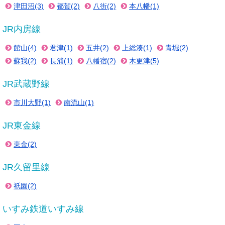
津田沼(3)
都賀(2)
八街(2)
本八幡(1)
JR内房線
館山(4)
君津(1)
五井(2)
上総湊(1)
青堀(2)
蘇我(2)
長浦(1)
八幡宿(2)
木更津(5)
JR武蔵野線
市川大野(1)
南流山(1)
JR東金線
東金(2)
JR久留里線
祇園(2)
いすみ鉄道いすみ線