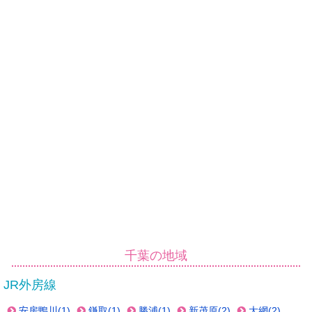
千葉の地域
JR外房線
安房鴨川(1)
鎌取(1)
勝浦(1)
新茂原(2)
大網(2)