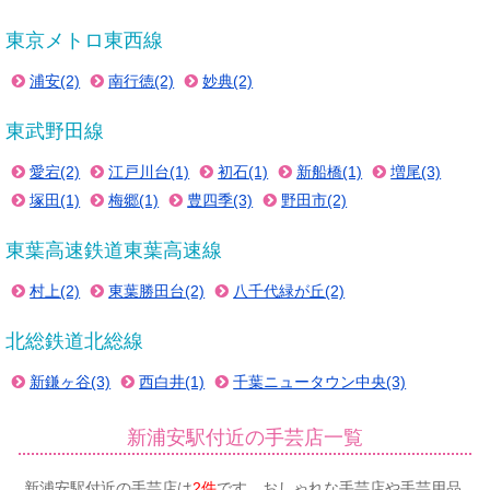
東京メトロ東西線
浦安(2)
南行徳(2)
妙典(2)
東武野田線
愛宕(2)
江戸川台(1)
初石(1)
新船橋(1)
増尾(3)
塚田(1)
梅郷(1)
豊四季(3)
野田市(2)
東葉高速鉄道東葉高速線
村上(2)
東葉勝田台(2)
八千代緑が丘(2)
北総鉄道北総線
新鎌ヶ谷(3)
西白井(1)
千葉ニュータウン中央(3)
新浦安駅付近の手芸店一覧
新浦安駅付近の手芸店は
2件
です。おしゃれな手芸店や手芸用品