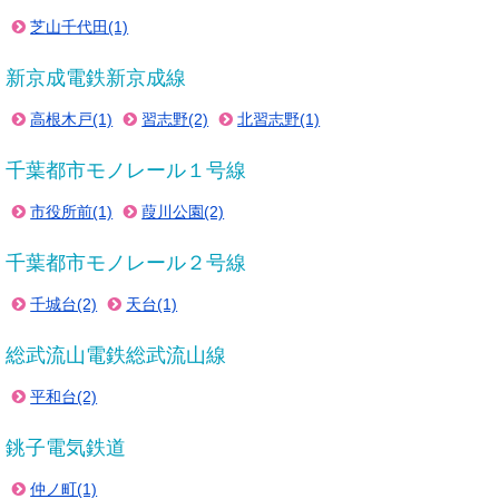
芝山千代田(1)
新京成電鉄新京成線
高根木戸(1)
習志野(2)
北習志野(1)
千葉都市モノレール１号線
市役所前(1)
葭川公園(2)
千葉都市モノレール２号線
千城台(2)
天台(1)
総武流山電鉄総武流山線
平和台(2)
銚子電気鉄道
仲ノ町(1)