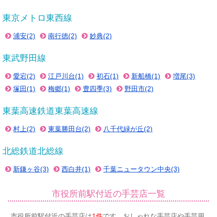
東京メトロ東西線
浦安(2)
南行徳(2)
妙典(2)
東武野田線
愛宕(2)
江戸川台(1)
初石(1)
新船橋(1)
増尾(3)
塚田(1)
梅郷(1)
豊四季(3)
野田市(2)
東葉高速鉄道東葉高速線
村上(2)
東葉勝田台(2)
八千代緑が丘(2)
北総鉄道北総線
新鎌ヶ谷(3)
西白井(1)
千葉ニュータウン中央(3)
市役所前駅付近の手芸店一覧
市役所前駅付近の手芸店は
1件
です。おしゃれな手芸店や手芸用