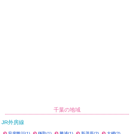
千葉の地域
JR外房線
安房鴨川(1)
鎌取(1)
勝浦(1)
新茂原(2)
大網(2)