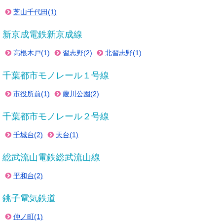
芝山千代田(1)
新京成電鉄新京成線
高根木戸(1)
習志野(2)
北習志野(1)
千葉都市モノレール１号線
市役所前(1)
葭川公園(2)
千葉都市モノレール２号線
千城台(2)
天台(1)
総武流山電鉄総武流山線
平和台(2)
銚子電気鉄道
仲ノ町(1)