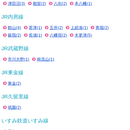
津田沼(3)
都賀(2)
八街(2)
本八幡(1)
JR内房線
館山(4)
君津(1)
五井(2)
上総湊(1)
青堀(2)
蘇我(2)
長浦(1)
八幡宿(2)
木更津(5)
JR武蔵野線
市川大野(1)
南流山(1)
JR東金線
東金(2)
JR久留里線
祇園(2)
いすみ鉄道いすみ線