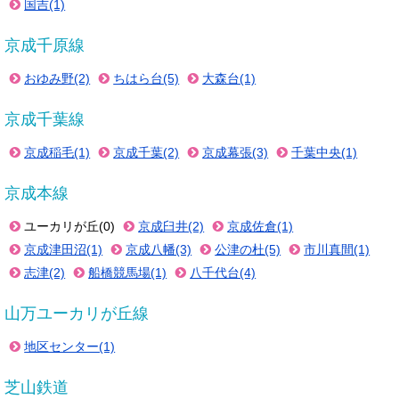
国吉(1)
京成千原線
おゆみ野(2)
ちはら台(5)
大森台(1)
京成千葉線
京成稲毛(1)
京成千葉(2)
京成幕張(3)
千葉中央(1)
京成本線
ユーカリが丘(0)
京成臼井(2)
京成佐倉(1)
京成津田沼(1)
京成八幡(3)
公津の杜(5)
市川真間(1)
志津(2)
船橋競馬場(1)
八千代台(4)
山万ユーカリが丘線
地区センター(1)
芝山鉄道