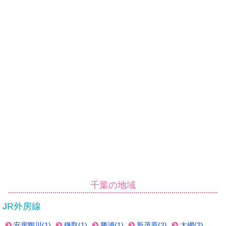
千葉の地域
JR外房線
安房鴨川(1)
鎌取(1)
勝浦(1)
新茂原(2)
大網(2)