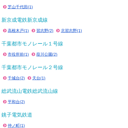
芝山千代田(1)
新京成電鉄新京成線
高根木戸(1)
習志野(2)
北習志野(1)
千葉都市モノレール１号線
市役所前(1)
葭川公園(2)
千葉都市モノレール２号線
千城台(2)
天台(1)
総武流山電鉄総武流山線
平和台(2)
銚子電気鉄道
仲ノ町(1)