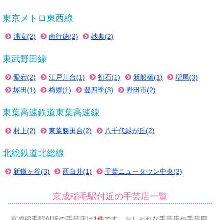
東京メトロ東西線
浦安(2)
南行徳(2)
妙典(2)
東武野田線
愛宕(2)
江戸川台(1)
初石(1)
新船橋(1)
増尾(3)
塚田(1)
梅郷(1)
豊四季(3)
野田市(2)
東葉高速鉄道東葉高速線
村上(2)
東葉勝田台(2)
八千代緑が丘(2)
北総鉄道北総線
新鎌ヶ谷(3)
西白井(1)
千葉ニュータウン中央(3)
京成稲毛駅付近の手芸店一覧
京成稲毛駅付近の手芸店は
1件
です。おしゃれな手芸店や手芸用