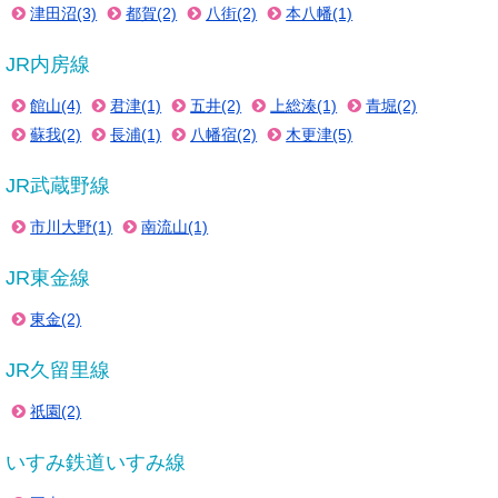
津田沼(3)
都賀(2)
八街(2)
本八幡(1)
JR内房線
館山(4)
君津(1)
五井(2)
上総湊(1)
青堀(2)
蘇我(2)
長浦(1)
八幡宿(2)
木更津(5)
JR武蔵野線
市川大野(1)
南流山(1)
JR東金線
東金(2)
JR久留里線
祇園(2)
いすみ鉄道いすみ線