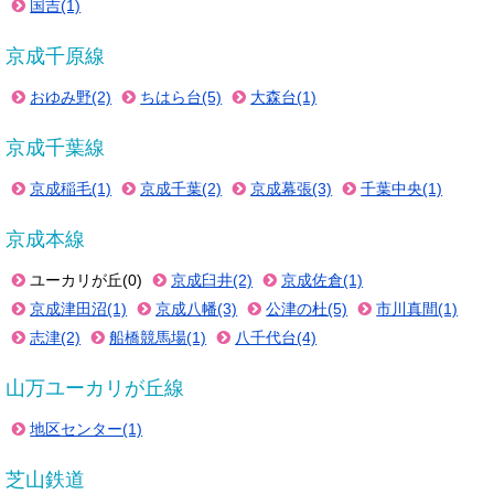
国吉(1)
京成千原線
おゆみ野(2)
ちはら台(5)
大森台(1)
京成千葉線
京成稲毛(1)
京成千葉(2)
京成幕張(3)
千葉中央(1)
京成本線
ユーカリが丘(0)
京成臼井(2)
京成佐倉(1)
京成津田沼(1)
京成八幡(3)
公津の杜(5)
市川真間(1)
志津(2)
船橋競馬場(1)
八千代台(4)
山万ユーカリが丘線
地区センター(1)
芝山鉄道