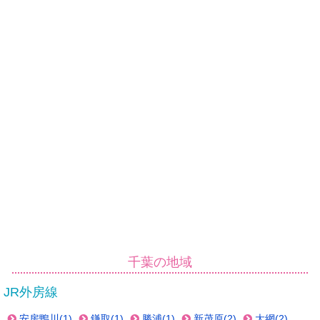
千葉の地域
JR外房線
安房鴨川(1)
鎌取(1)
勝浦(1)
新茂原(2)
大網(2)