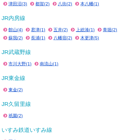
津田沼(3)
都賀(2)
八街(2)
本八幡(1)
JR内房線
館山(4)
君津(1)
五井(2)
上総湊(1)
青堀(2)
蘇我(2)
長浦(1)
八幡宿(2)
木更津(5)
JR武蔵野線
市川大野(1)
南流山(1)
JR東金線
東金(2)
JR久留里線
祇園(2)
いすみ鉄道いすみ線