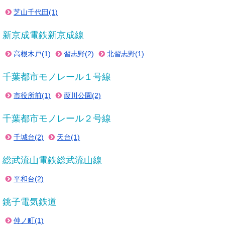
芝山千代田(1)
新京成電鉄新京成線
高根木戸(1)
習志野(2)
北習志野(1)
千葉都市モノレール１号線
市役所前(1)
葭川公園(2)
千葉都市モノレール２号線
千城台(2)
天台(1)
総武流山電鉄総武流山線
平和台(2)
銚子電気鉄道
仲ノ町(1)