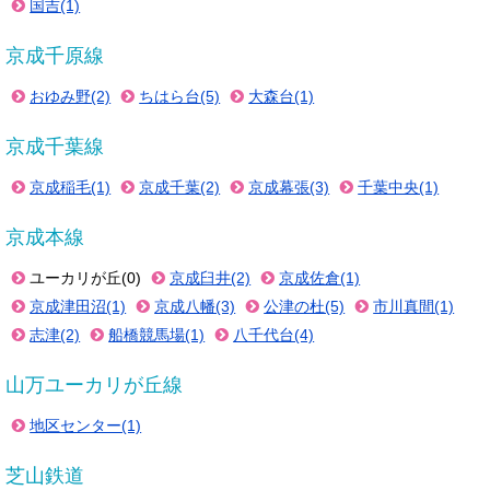
国吉(1)
京成千原線
おゆみ野(2)
ちはら台(5)
大森台(1)
京成千葉線
京成稲毛(1)
京成千葉(2)
京成幕張(3)
千葉中央(1)
京成本線
ユーカリが丘(0)
京成臼井(2)
京成佐倉(1)
京成津田沼(1)
京成八幡(3)
公津の杜(5)
市川真間(1)
志津(2)
船橋競馬場(1)
八千代台(4)
山万ユーカリが丘線
地区センター(1)
芝山鉄道