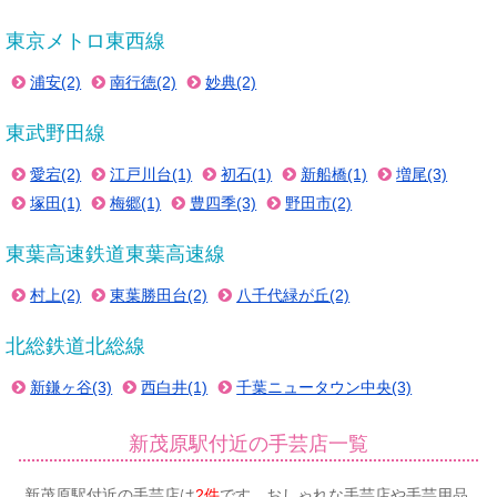
東京メトロ東西線
浦安(2)
南行徳(2)
妙典(2)
東武野田線
愛宕(2)
江戸川台(1)
初石(1)
新船橋(1)
増尾(3)
塚田(1)
梅郷(1)
豊四季(3)
野田市(2)
東葉高速鉄道東葉高速線
村上(2)
東葉勝田台(2)
八千代緑が丘(2)
北総鉄道北総線
新鎌ヶ谷(3)
西白井(1)
千葉ニュータウン中央(3)
新茂原駅付近の手芸店一覧
新茂原駅付近の手芸店は
2件
です。おしゃれな手芸店や手芸用品