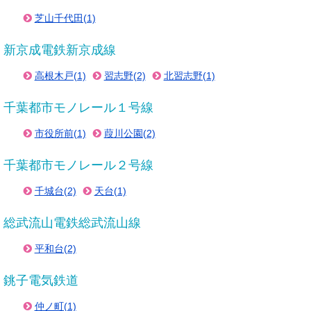
芝山千代田(1)
新京成電鉄新京成線
高根木戸(1)
習志野(2)
北習志野(1)
千葉都市モノレール１号線
市役所前(1)
葭川公園(2)
千葉都市モノレール２号線
千城台(2)
天台(1)
総武流山電鉄総武流山線
平和台(2)
銚子電気鉄道
仲ノ町(1)