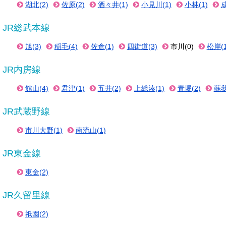
湖北(2)
佐原(2)
酒々井(1)
小見川(1)
小林(1)
成
JR総武本線
旭(3)
稲毛(4)
佐倉(1)
四街道(3)
市川(0)
松岸(1
JR内房線
館山(4)
君津(1)
五井(2)
上総湊(1)
青堀(2)
蘇我
JR武蔵野線
市川大野(1)
南流山(1)
JR東金線
東金(2)
JR久留里線
祇園(2)