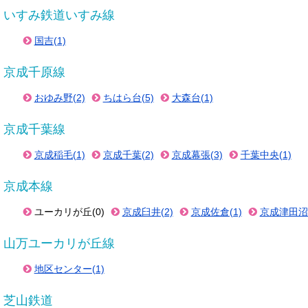
いすみ鉄道いすみ線
国吉(1)
京成千原線
おゆみ野(2)
ちはら台(5)
大森台(1)
京成千葉線
京成稲毛(1)
京成千葉(2)
京成幕張(3)
千葉中央(1)
京成本線
ユーカリが丘(0)
京成臼井(2)
京成佐倉(1)
京成津田沼(
山万ユーカリが丘線
地区センター(1)
芝山鉄道