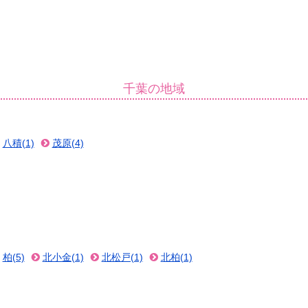
千葉の地域
八積(1)
茂原(4)
柏(5)
北小金(1)
北松戸(1)
北柏(1)