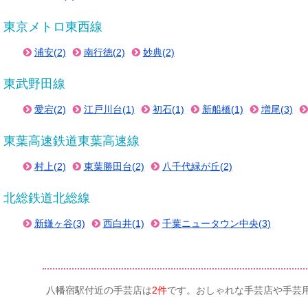
東京メトロ東西線
浦安(2)
南行徳(2)
妙典(2)
東武野田線
愛宕(2)
江戸川台(1)
初石(1)
新船橋(1)
増尾(3)
東葉高速鉄道東葉高速線
村上(2)
東葉勝田台(2)
八千代緑が丘(2)
北総鉄道北総線
新鎌ヶ谷(3)
西白井(1)
千葉ニュータウン中央(3)
八幡宿駅付近の手芸店は
2件
です。おしゃれな手芸店や手芸