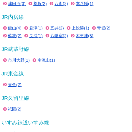
津田沼(3)
都賀(2)
八街(2)
本八幡(1)
JR内房線
館山(4)
君津(1)
五井(2)
上総湊(1)
青堀(2)
蘇我(2)
長浦(1)
八幡宿(2)
木更津(5)
JR武蔵野線
市川大野(1)
南流山(1)
JR東金線
東金(2)
JR久留里線
祇園(2)
いすみ鉄道いすみ線