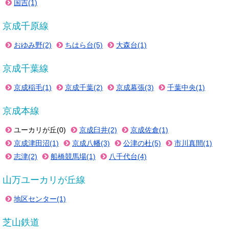
国吉(1)
京成千原線
おゆみ野(2)
ちはら台(5)
大森台(1)
京成千葉線
京成稲毛(1)
京成千葉(2)
京成幕張(3)
千葉中央(1)
京成本線
ユーカリが丘(0)
京成臼井(2)
京成佐倉(1)
京成津田沼(1)
京成八幡(3)
公津の杜(5)
市川真間(1)
志津(2)
船橋競馬場(1)
八千代台(4)
山万ユーカリが丘線
地区センター(1)
芝山鉄道