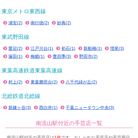
東京メトロ東西線
浦安(2)
南行徳(2)
妙典(2)
東武野田線
愛宕(2)
江戸川台(1)
初石(1)
新船橋(1)
増尾(3)
塚田(1)
梅郷(1)
豊四季(3)
野田市(2)
東葉高速鉄道東葉高速線
村上(2)
東葉勝田台(2)
八千代緑が丘(2)
北総鉄道北総線
新鎌ヶ谷(3)
西白井(1)
千葉ニュータウン中央(3)
南流山駅付近の手芸店一覧
南流山駅付近の手芸店は
1件
です。おしゃれな手芸店や手芸用品