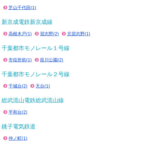
芝山千代田(1)
新京成電鉄新京成線
高根木戸(1)
習志野(2)
北習志野(1)
千葉都市モノレール１号線
市役所前(1)
葭川公園(2)
千葉都市モノレール２号線
千城台(2)
天台(1)
総武流山電鉄総武流山線
平和台(2)
銚子電気鉄道
仲ノ町(1)