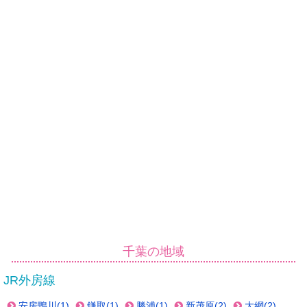
千葉の地域
JR外房線
安房鴨川(1)
鎌取(1)
勝浦(1)
新茂原(2)
大網(2)