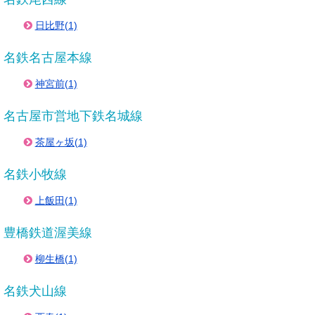
日比野(1)
名鉄名古屋本線
神宮前(1)
名古屋市営地下鉄名城線
茶屋ヶ坂(1)
名鉄小牧線
上飯田(1)
豊橋鉄道渥美線
柳生橋(1)
名鉄犬山線