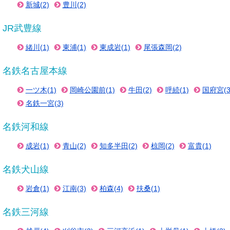
新城(2)
豊川(2)
JR武豊線
緒川(1)
東浦(1)
東成岩(1)
尾張森岡(2)
名鉄名古屋本線
一ツ木(1)
岡崎公園前(1)
牛田(2)
呼続(1)
国府宮(3
名鉄一宮(3)
名鉄河和線
成岩(1)
青山(2)
知多半田(2)
椋岡(2)
富貴(1)
名鉄犬山線
岩倉(1)
江南(3)
柏森(4)
扶桑(1)
名鉄三河線