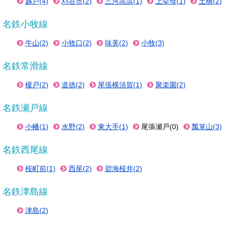
越戸(4)
刈谷市(2)
三河高浜(1)
上挙母(1)
土橋(2)
名鉄小牧線
牛山(2)
小牧口(2)
味美(2)
小牧(3)
名鉄常滑線
榎戸(2)
道徳(2)
尾張横須賀(1)
聚楽園(2)
名鉄瀬戸線
小幡(1)
水野(2)
東大手(1)
尾張瀬戸(0)
瓢箪山(3)
名鉄西尾線
桜町前(1)
西尾(2)
碧海桜井(2)
名鉄津島線
津島(2)