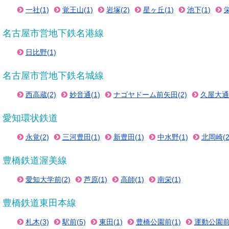
一社(1)
覚王山(1)
岩塚(2)
星ヶ丘(1)
池下(1)
栄
名古屋市営地下鉄名港線
日比野(1)
名古屋市営地下鉄名城線
西高蔵(2)
妙音通(1)
ナゴヤドーム前矢田(2)
久屋大通(
愛知環状鉄道
永覚(2)
三河豊田(1)
新豊田(1)
中水野(1)
北岡崎(2
豊橋鉄道渥美線
愛知大学前(2)
芦原(1)
高師(1)
南栄(1)
豊橋鉄道東田本線
札木(3)
駅前(5)
東田(1)
豊橋公園前(1)
運動公園前(