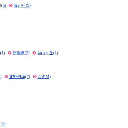
(5)
藤が丘(3)
1)
新瑞橋(2)
自由ヶ丘(1)
)
北野桝塚(2)
六名(4)
2)