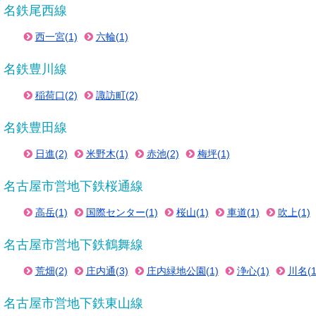
名鉄尾西線
西一宮(1)
六輪(1)
名鉄豊川線
稲荷口(2)
諏訪町(2)
名鉄豊田線
日進(2)
米野木(1)
赤池(2)
梅坪(1)
名古屋市営地下鉄桜通線
高岳(1)
国際センター(1)
桜山(1)
車道(1)
吹上(1)
名古屋市営地下鉄鶴舞線
荒畑(2)
庄内通(3)
庄内緑地公園(1)
浄心(1)
川名(1
名古屋市営地下鉄東山線