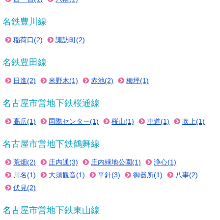
名鉄豊川線
稲荷口(2)
諏訪町(2)
名鉄豊田線
日進(2)
米野木(1)
赤池(2)
梅坪(1)
名古屋市営地下鉄桜通線
高岳(1)
国際センター(1)
桜山(1)
車道(1)
吹上(1)
名古屋市営地下鉄鶴舞線
荒畑(2)
庄内通(3)
庄内緑地公園(1)
浄心(1)
川名(1)
大須観音(1)
平針(3)
御器所(1)
八事(2)
伏見(2)
名古屋市営地下鉄東山線