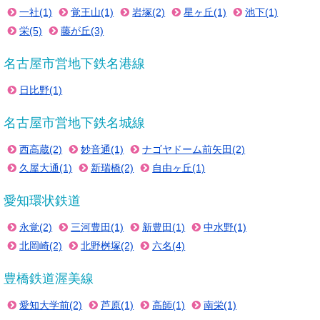
一社(1)
覚王山(1)
岩塚(2)
星ヶ丘(1)
池下(1)
栄(5)
藤が丘(3)
名古屋市営地下鉄名港線
日比野(1)
名古屋市営地下鉄名城線
西高蔵(2)
妙音通(1)
ナゴヤドーム前矢田(2)
久屋大通(1)
新瑞橋(2)
自由ヶ丘(1)
愛知環状鉄道
永覚(2)
三河豊田(1)
新豊田(1)
中水野(1)
北岡崎(2)
北野桝塚(2)
六名(4)
豊橋鉄道渥美線
愛知大学前(2)
芦原(1)
高師(1)
南栄(1)