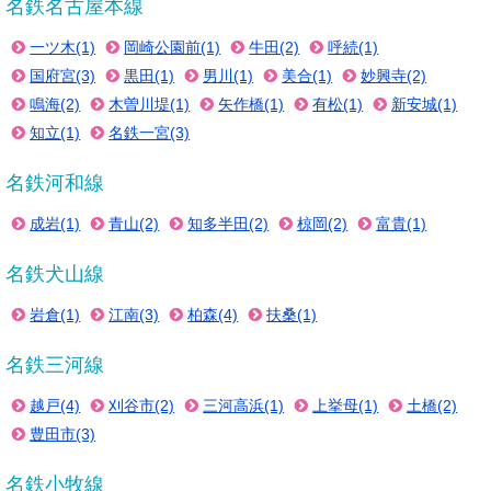
名鉄名古屋本線
一ツ木(1)
岡崎公園前(1)
牛田(2)
呼続(1)
国府宮(3)
黒田(1)
男川(1)
美合(1)
妙興寺(2)
鳴海(2)
木曽川堤(1)
矢作橋(1)
有松(1)
新安城(1)
知立(1)
名鉄一宮(3)
名鉄河和線
成岩(1)
青山(2)
知多半田(2)
椋岡(2)
富貴(1)
名鉄犬山線
岩倉(1)
江南(3)
柏森(4)
扶桑(1)
名鉄三河線
越戸(4)
刈谷市(2)
三河高浜(1)
上挙母(1)
土橋(2)
豊田市(3)
名鉄小牧線