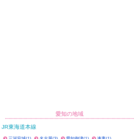
愛知の地域
JR東海道本線
三河安城(1)
名古屋(3)
愛知御津(1)
逢妻(1)