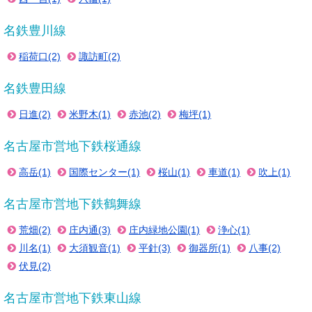
名鉄豊川線
稲荷口(2)
諏訪町(2)
名鉄豊田線
日進(2)
米野木(1)
赤池(2)
梅坪(1)
名古屋市営地下鉄桜通線
高岳(1)
国際センター(1)
桜山(1)
車道(1)
吹上(1)
名古屋市営地下鉄鶴舞線
荒畑(2)
庄内通(3)
庄内緑地公園(1)
浄心(1)
川名(1)
大須観音(1)
平針(3)
御器所(1)
八事(2)
伏見(2)
名古屋市営地下鉄東山線