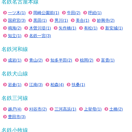
名鉄名古屋本線
一ツ木(1)
岡崎公園前(1)
牛田(2)
呼続(1)
国府宮(3)
黒田(1)
男川(1)
美合(1)
妙興寺(2)
鳴海(2)
木曽川堤(1)
矢作橋(1)
有松(1)
新安城(1)
知立(1)
名鉄一宮(3)
名鉄河和線
成岩(1)
青山(2)
知多半田(2)
椋岡(2)
富貴(1)
名鉄犬山線
岩倉(1)
江南(3)
柏森(4)
扶桑(1)
名鉄三河線
越戸(4)
刈谷市(2)
三河高浜(1)
上挙母(1)
土橋(2)
豊田市(3)
名鉄小牧線