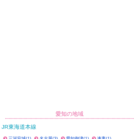
愛知の地域
JR東海道本線
三河安城(1)
名古屋(3)
愛知御津(1)
逢妻(1)