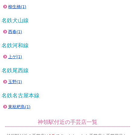
柳生橋(1)
名鉄犬山線
西春(1)
名鉄河和線
上ゲ(1)
名鉄尾西線
玉野(1)
名鉄名古屋本線
東枇杷島(1)
神領駅付近の手芸店一覧