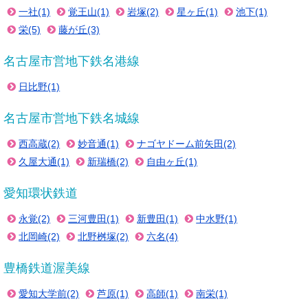
一社(1)
覚王山(1)
岩塚(2)
星ヶ丘(1)
池下(1)
栄(5)
藤が丘(3)
名古屋市営地下鉄名港線
日比野(1)
名古屋市営地下鉄名城線
西高蔵(2)
妙音通(1)
ナゴヤドーム前矢田(2)
久屋大通(1)
新瑞橋(2)
自由ヶ丘(1)
愛知環状鉄道
永覚(2)
三河豊田(1)
新豊田(1)
中水野(1)
北岡崎(2)
北野桝塚(2)
六名(4)
豊橋鉄道渥美線
愛知大学前(2)
芦原(1)
高師(1)
南栄(1)