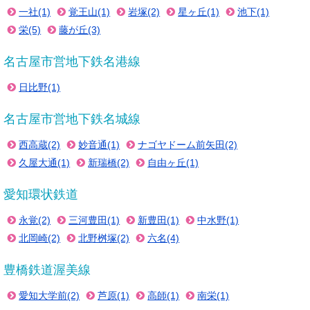
一社(1)
覚王山(1)
岩塚(2)
星ヶ丘(1)
池下(1)
栄(5)
藤が丘(3)
名古屋市営地下鉄名港線
日比野(1)
名古屋市営地下鉄名城線
西高蔵(2)
妙音通(1)
ナゴヤドーム前矢田(2)
久屋大通(1)
新瑞橋(2)
自由ヶ丘(1)
愛知環状鉄道
永覚(2)
三河豊田(1)
新豊田(1)
中水野(1)
北岡崎(2)
北野桝塚(2)
六名(4)
豊橋鉄道渥美線
愛知大学前(2)
芦原(1)
高師(1)
南栄(1)