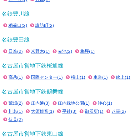
名鉄豊川線
稲荷口(2)
諏訪町(2)
名鉄豊田線
日進(2)
米野木(1)
赤池(2)
梅坪(1)
名古屋市営地下鉄桜通線
高岳(1)
国際センター(1)
桜山(1)
車道(1)
吹上(1)
名古屋市営地下鉄鶴舞線
荒畑(2)
庄内通(3)
庄内緑地公園(1)
浄心(1)
川名(1)
大須観音(1)
平針(3)
御器所(1)
八事(2)
伏見(2)
名古屋市営地下鉄東山線