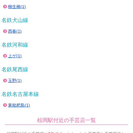
柳生橋(1)
名鉄犬山線
西春(1)
名鉄河和線
上ゲ(1)
名鉄尾西線
玉野(1)
名鉄名古屋本線
東枇杷島(1)
椋岡駅付近の手芸店一覧