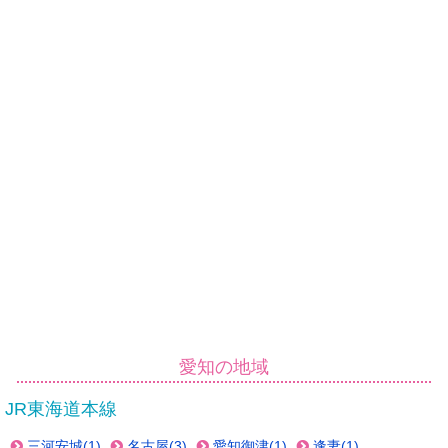
愛知の地域
JR東海道本線
三河安城(1)
名古屋(3)
愛知御津(1)
逢妻(1)