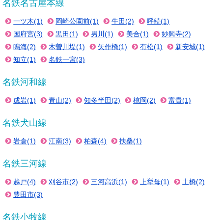
名鉄名古屋本線
一ツ木(1)
岡崎公園前(1)
牛田(2)
呼続(1)
国府宮(3)
黒田(1)
男川(1)
美合(1)
妙興寺(2)
鳴海(2)
木曽川堤(1)
矢作橋(1)
有松(1)
新安城(1)
知立(1)
名鉄一宮(3)
名鉄河和線
成岩(1)
青山(2)
知多半田(2)
椋岡(2)
富貴(1)
名鉄犬山線
岩倉(1)
江南(3)
柏森(4)
扶桑(1)
名鉄三河線
越戸(4)
刈谷市(2)
三河高浜(1)
上挙母(1)
土橋(2)
豊田市(3)
名鉄小牧線