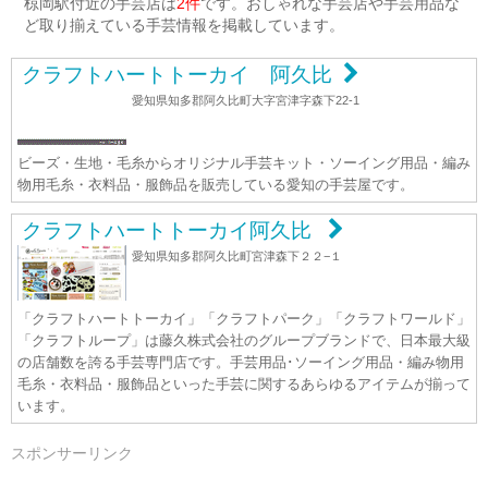
椋岡駅付近の手芸店は
2件
です。おしゃれな手芸店や手芸用品な
ど取り揃えている手芸情報を掲載しています。
クラフトハートトーカイ 阿久比
愛知県知多郡阿久比町大字宮津字森下22-1
ビーズ・生地・毛糸からオリジナル手芸キット・ソーイング用品・編み
物用毛糸・衣料品・服飾品を販売している愛知の手芸屋です。
クラフトハートトーカイ阿久比
愛知県知多郡阿久比町宮津森下２２−１
「クラフトハートトーカイ」「クラフトパーク」「クラフトワールド」
「クラフトループ」は藤久株式会社のグループブランドで、日本最大級
の店舗数を誇る手芸専門店です。手芸用品･ソーイング用品・編み物用
毛糸・衣料品・服飾品といった手芸に関するあらゆるアイテムが揃って
います。
スポンサーリンク