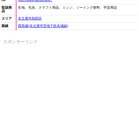
HP
http://www.pandoraho..
取扱商
生地、毛糸、クラフト用品、ミシン、ソーイング材料、手芸用品
品
エリア
名古屋市熱田区
路線
西高蔵(名古屋市営地下鉄名城線)
スポンサーリンク