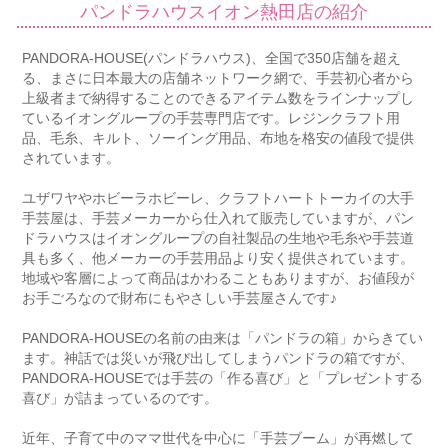
パンドラハウスイオン熱田店の紹介
PANDORA-HOUSE(パンドラハウス)、全国で350店舗を超え
る、まさに日本最大の店舗ネットワーク網で、手芸初心者から
上級者まで納得することのできるアイテム数をラインナップし
ているイオングループの手芸専門店です。レジンクラフト用
品、毛糸、キルト、ソーイング用品、布地を格安の値段で提供
されています。
ユザワヤやホビーラホビーレ、クラフトハートトーカイの大手
手芸屋は、手芸メーカーから仕入れて販売していますが、パン
ドラハウスはイオングループの自社製品の生地や毛糸や手芸道
具も多く、他メーカーの手芸用品より安く提供されています。
地域や客層によって商品はかわることもありますが、お値段が
お手ごろなので財布にもやさしい手芸屋さんです♪
PANDORA-HOUSEの名前の由来は「パンドラの箱」からきてい
ます。神話では災いが飛び出してしまうパンドラの箱ですが、
PANDORA-HOUSEでは手芸の「作る喜び」と「プレゼントする
喜び」が詰まっているのです。
近年、子育て中のママ世代を中心に「手芸ブーム」が再燃して