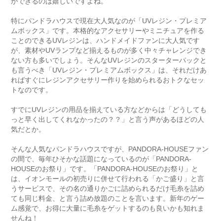
ができるのは嬉しいですよね。
特にパンドラハウスで現在大人気なのが「UVレジン・プレミア
ムボックス」です。本格的なアクセサリーやミニチュアを作る
ことのできるUVレジンは、ハンドメイドファンに大人気です
が、素材やUVランプなど揃えるものが多く中々チャレンジでき
ない方も多いでしょう。そんなUVレジンのスターターパックと
も言うべき「UVレジン・プレミアムボックス」は、それだけあ
ればすぐにレジンアクセサリー作りを始められるおトクなセッ
トなのです。
すでにUVレジンの用品を揃えている方などからは「どうしても
っと早く出してくれなかったの？？」と言う声があるほどの人
気だとか。
そんな人気なパンドラハウスですが、PANDORA-HOUSEファン
の間で、毎年ひそかな話題になっているのが「PANDORA-
HOUSEのお祭り」です。「PANDORA-HOUSEのお祭り」と
は、イオンモールの初売りに併せて行われる「かご盛り」と言
うサービスで、その名の通りかごに詰められるだけ毛糸を詰め
ても同じ料金、と言う詰め放題のことを言います。新年のゲー
ム感覚で、お得に大量に毛糸をゲットするのも良いかも知れま
せんね！