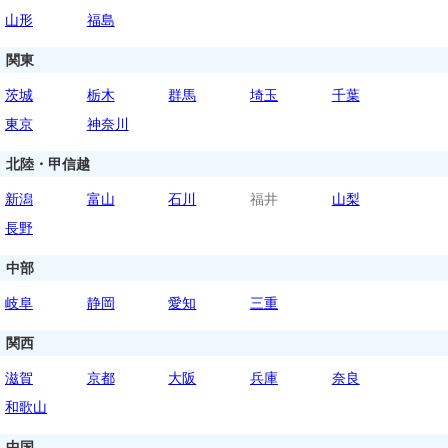
山形
福島
関東
茨城
栃木
群馬
埼玉
千葉
東京
神奈川
北陸・甲信越
新潟
富山
石川
福井
山梨
長野
中部
岐阜
静岡
愛知
三重
関西
滋賀
京都
大阪
兵庫
奈良
和歌山
中国