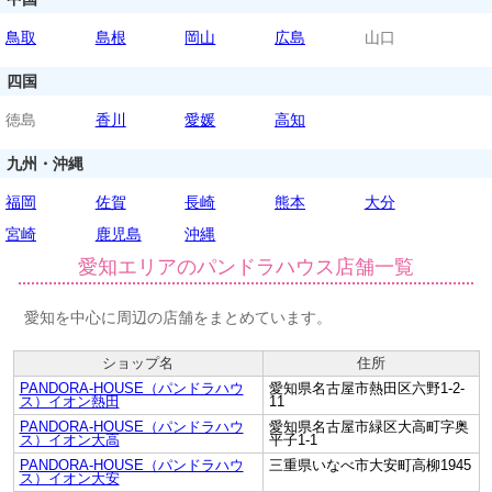
鳥取
島根
岡山
広島
山口
四国
徳島
香川
愛媛
高知
九州・沖縄
福岡
佐賀
長崎
熊本
大分
宮崎
鹿児島
沖縄
愛知エリアのパンドラハウス店舗一覧
愛知を中心に周辺の店舗をまとめています。
ショップ名
住所
PANDORA-HOUSE（パンドラハウ
愛知県名古屋市熱田区六野1-2-
ス）イオン熱田
11
PANDORA-HOUSE（パンドラハウ
愛知県名古屋市緑区大高町字奥
ス）イオン大高
平子1-1
PANDORA-HOUSE（パンドラハウ
三重県いなべ市大安町高柳1945
ス）イオン大安