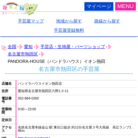
MENU
マイページ
手芸屋マップ
地域から探す
路線から探す
手芸屋登録無料
全国
愛知
手芸店・生地屋・パーツショップ
名古屋市熱田区
PANDORA-HOUSE（パンドラハウス）イオン熱田
名古屋市熱田区の手芸屋
店舗名
パンドラハウスイオン熱田店
住所
愛知県名古屋市熱田区六野1-2-11
電話番
052-884-0300
号
営業時
9:00～23:00
間
定休日
アクセ
名鉄名古屋本線金山 駅 東出口徒歩 約12分名古屋３号大高線 高辻ランプ1．
ス
8Km