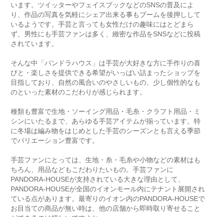
います。ツイッターやフェイスブックなどのSNSの普及によ
り、作品の写真を気軽にシェア出来る事もブームを後押しして
いるようです。手芸と言っても女性だけの趣味にはとどまら
ず、男性にも手芸ファンは多く、緻密な作品をSNSなどに投稿
されています。
そんな中「パンドラハウス」は手芸が大好きな方に手作りの喜
びと・楽しさを提供できる希望がいっぱい詰まったショップを
目指しており、自然の風合いのやさしいもの、少し個性的なも
のといった素材のこだわりが感じられます。
種類も豊富で生地・ソーイング用品・毛糸・クラフト用品・ミ
シンにいたるまで、あらゆる手芸アイテムが揃っています。特
に冬場は編み物をはじめとした手芸のシーズンとも言える季節
でバリエーション豊富です。
手芸ファンにとっては、生地・糸・毛糸や小物などの素材はも
ちろん、用品などもこだわりたいもの。手芸ファンに
PANDORA-HOUSEが支持されている大きな理由として、
PANDORA-HOUSEが全国のイオンモール内にテナント展開され
ている点があります。最寄りのイオン内のPANDORA-HOUSEで
お目当ての商品が無い時は、他の店舗から即時取り寄せること