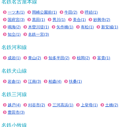
名鉄名古屋本線
一ツ木(1)
岡崎公園前(1)
牛田(2)
呼続(1)
国府宮(3)
黒田(1)
男川(1)
美合(1)
妙興寺(2)
鳴海(2)
木曽川堤(1)
矢作橋(1)
有松(1)
新安城(1)
知立(1)
名鉄一宮(3)
名鉄河和線
成岩(1)
青山(2)
知多半田(2)
椋岡(2)
富貴(1)
名鉄犬山線
岩倉(1)
江南(3)
柏森(4)
扶桑(1)
名鉄三河線
越戸(4)
刈谷市(2)
三河高浜(1)
上挙母(1)
土橋(2)
豊田市(3)
名鉄小牧線