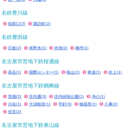
名鉄豊川線
稲荷口(2)
諏訪町(2)
名鉄豊田線
日進(2)
米野木(1)
赤池(2)
梅坪(1)
名古屋市営地下鉄桜通線
高岳(1)
国際センター(1)
桜山(1)
車道(1)
吹上(1)
名古屋市営地下鉄鶴舞線
荒畑(2)
庄内通(3)
庄内緑地公園(1)
浄心(1)
川名(1)
大須観音(1)
平針(3)
御器所(1)
八事(2)
伏見(2)
名古屋市営地下鉄東山線