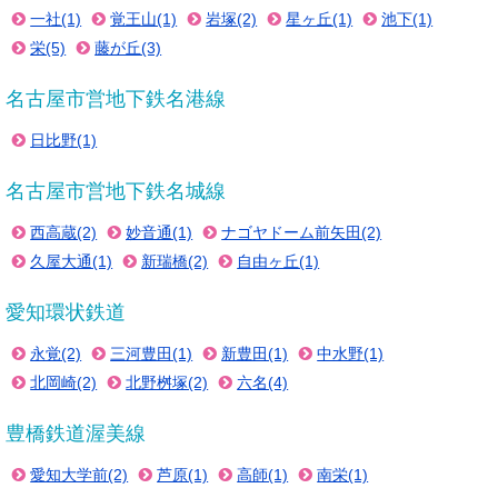
一社(1)
覚王山(1)
岩塚(2)
星ヶ丘(1)
池下(1)
栄(5)
藤が丘(3)
名古屋市営地下鉄名港線
日比野(1)
名古屋市営地下鉄名城線
西高蔵(2)
妙音通(1)
ナゴヤドーム前矢田(2)
久屋大通(1)
新瑞橋(2)
自由ヶ丘(1)
愛知環状鉄道
永覚(2)
三河豊田(1)
新豊田(1)
中水野(1)
北岡崎(2)
北野桝塚(2)
六名(4)
豊橋鉄道渥美線
愛知大学前(2)
芦原(1)
高師(1)
南栄(1)