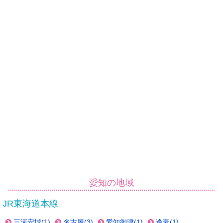
愛知の地域
JR東海道本線
三河安城(1)
名古屋(3)
愛知御津(1)
逢妻(1)