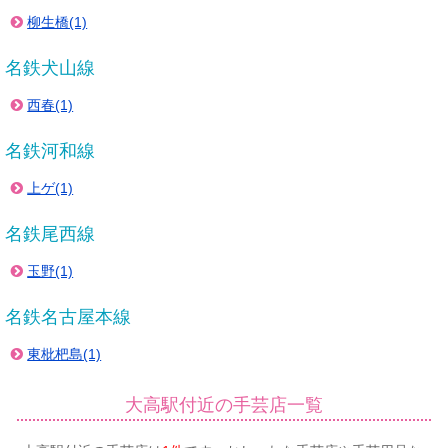
柳生橋(1)
名鉄犬山線
西春(1)
名鉄河和線
上ゲ(1)
名鉄尾西線
玉野(1)
名鉄名古屋本線
東枇杷島(1)
大高駅付近の手芸店一覧