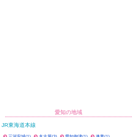
愛知の地域
JR東海道本線
三河安城(1)
名古屋(3)
愛知御津(1)
逢妻(1)