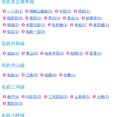
名鉄名古屋本線
一ツ木(1)
岡崎公園前(1)
牛田(2)
呼続(1)
国府宮(3)
黒田(1)
男川(1)
美合(1)
妙興寺(2)
鳴海(2)
木曽川堤(1)
矢作橋(1)
有松(1)
新安城(1)
知立(1)
名鉄一宮(3)
名鉄河和線
成岩(1)
青山(2)
知多半田(2)
椋岡(2)
富貴(1)
名鉄犬山線
岩倉(1)
江南(3)
柏森(4)
扶桑(1)
名鉄三河線
越戸(4)
刈谷市(2)
三河高浜(1)
上挙母(1)
土橋(2)
豊田市(3)
名鉄小牧線