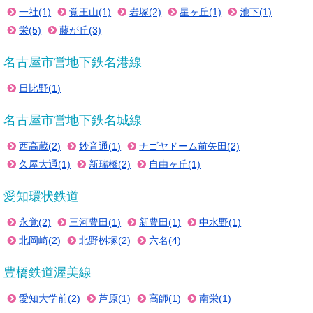
一社(1)
覚王山(1)
岩塚(2)
星ヶ丘(1)
池下(1)
栄(5)
藤が丘(3)
名古屋市営地下鉄名港線
日比野(1)
名古屋市営地下鉄名城線
西高蔵(2)
妙音通(1)
ナゴヤドーム前矢田(2)
久屋大通(1)
新瑞橋(2)
自由ヶ丘(1)
愛知環状鉄道
永覚(2)
三河豊田(1)
新豊田(1)
中水野(1)
北岡崎(2)
北野桝塚(2)
六名(4)
豊橋鉄道渥美線
愛知大学前(2)
芦原(1)
高師(1)
南栄(1)