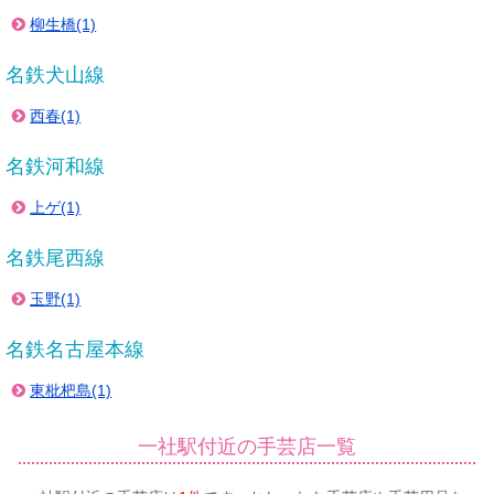
柳生橋(1)
名鉄犬山線
西春(1)
名鉄河和線
上ゲ(1)
名鉄尾西線
玉野(1)
名鉄名古屋本線
東枇杷島(1)
一社駅付近の手芸店一覧