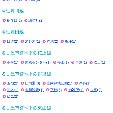
名鉄豊川線
稲荷口(2)
諏訪町(2)
名鉄豊田線
日進(2)
米野木(1)
赤池(2)
梅坪(1)
名古屋市営地下鉄桜通線
高岳(1)
国際センター(1)
桜山(1)
車道(1)
吹上(1)
名古屋市営地下鉄鶴舞線
荒畑(2)
庄内通(3)
庄内緑地公園(1)
浄心(1)
川名(1)
大須観音(1)
平針(3)
御器所(1)
八事(2)
伏見(2)
名古屋市営地下鉄東山線