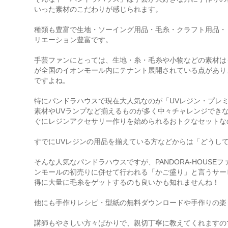
いった素材のこだわりが感じられます。
種類も豊富で生地・ソーイング用品・毛糸・クラフト用品・
リエーション豊富です。
手芸ファンにとっては、生地・糸・毛糸や小物などの素材はもち
が全国のイオンモール内にテナント展開されている点がありま
ですよね。
特にパンドラハウスで現在大人気なのが「UVレジン・プレ
素材やUVランプなど揃えるものが多く中々チャレンジでき
ぐにレジンアクセサリー作りを始められるおトクなセットな
すでにUVレジンの用品を揃えている方などからは「どうし
そんな人気なパンドラハウスですが、PANDORA-HOUSEフ
ンモールの初売りに併せて行われる「かご盛り」と言うサー
得に大量に毛糸をゲットするのも良いかも知れませんね！
他にも手作りレシピ・型紙の無料ダウンロードや手作りの楽
講師もやさしい方々ばかりで、親切丁寧に教えてくれますの