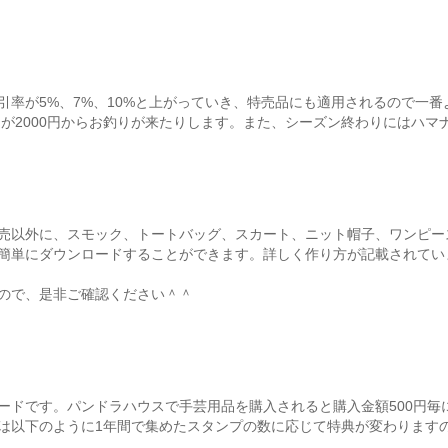
引率が5%、7%、10%と上がっていき、特売品にも適用されるので一
る物が2000円からお釣りが来たりします。また、シーズン終わりにはハ
売以外に、スモック、トートバッグ、スカート、ニット帽子、ワンピー
簡単にダウンロードすることができます。詳しく作り方が記載されてい
ので、是非ご確認ください＾＾
ードです。パンドラハウスで手芸用品を購入されると購入金額500円毎
は以下のように1年間で集めたスタンプの数に応じて特典が変わります