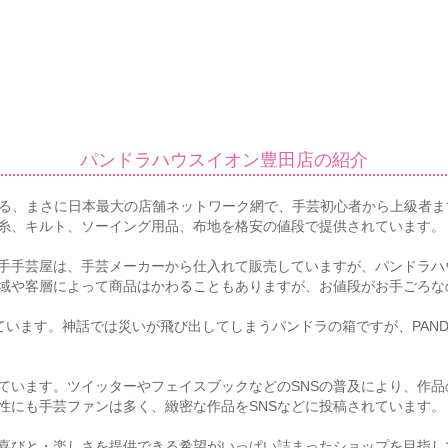
パンドラハウスイオン豊田店の紹介
店舗を超える、まさに日本最大の店舗ネットワーク網で、手芸初心者から上
糸、キルト、ソーイング用品、布地を格安の値段で提供されています。
手手芸屋は、手芸メーカーから仕入れて販売していますが、パンドラハ
域や客層によって商品はかわることもありますが、お値段がお手ごろな
らきています。神話では災いが飛び出してしまうパンドラの箱ですが、PAND
ています。ツイッターやフェイスブックなどのSNSの普及により、作
性にも手芸ファンは多く、緻密な作品をSNSなどに投稿されています。
喜びと・楽しさを提供できる希望がいっぱい詰まったショップを目指し