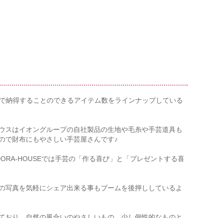
級者まで納得することのできるアイテム数をラインナップしている
ウスはイオングループの自社製品の生地や毛糸や手芸道具も
ので財布にもやさしい手芸屋さんです♪
ORA-HOUSEでは手芸の「作る喜び」と「プレゼントする喜
品の写真を気軽にシェア出来る事もブームを後押ししているよ
ており、自然の風合いのやさしいもの、少し個性的なものと