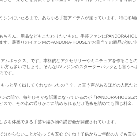
ミシンにいたるまで、あらゆる手芸アイテムが揃っています。特に冬場
ろん、用品などもこだわりたいもの。手芸ファンにPANDORA-HOUSE
す。最寄りのイオン内のPANDORA-HOUSEでお目当ての商品が無
ミアムボックス」です。本格的なアクセサリーやミニチュアを作ることの
ない方も多いでしょう。そんなUVレジンのスターターパックとも言うべ
のです。
てもっと早く出してくれなかったの？？」と言う声があるほどの人気だ
ァンの間で、毎年ひそかな話題になっているのが「PANDORA-HOUSEの
ビスで、その名の通りかごに詰められるだけ毛糸を詰めても同じ料金、
しさを体感できる手芸や編み物の講習会が開催されています。
で分からないことがあっても安心ですね！子供からご年配の方でも安心