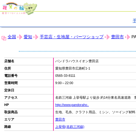
全国
愛知
手芸店・生地屋・パーツショップ
豊田市
P
店舗名
パンドラハウスイオン豊田店
住所
愛知県豊田市広路町1-1
電話番号
0565-33-8111
営業時間
9:00～22:00
定休日
アクセス
名鉄三河線 上挙母駅より徒歩 約14分東名高速道路 豊
HP
http://www.pandoraho..
取扱商品
生地、毛糸、クラフト用品、ミシン、ソーイング材料
エリア
豊田市
路線
上挙母(名鉄三河線)