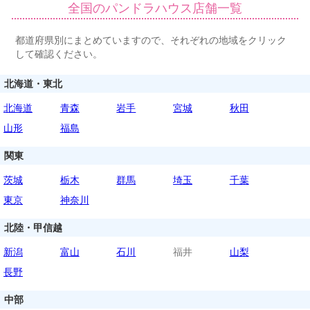
全国のパンドラハウス店舗一覧
都道府県別にまとめていますので、それぞれの地域をクリック
して確認ください。
北海道・東北
北海道
青森
岩手
宮城
秋田
山形
福島
関東
茨城
栃木
群馬
埼玉
千葉
東京
神奈川
北陸・甲信越
新潟
富山
石川
福井
山梨
長野
中部