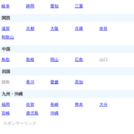
岐阜
静岡
愛知
三重
関西
滋賀
京都
大阪
兵庫
奈良
和歌山
中国
鳥取
島根
岡山
広島
山口
四国
徳島
香川
愛媛
高知
九州・沖縄
福岡
佐賀
長崎
熊本
大分
宮崎
鹿児島
沖縄
スポンサーリンク