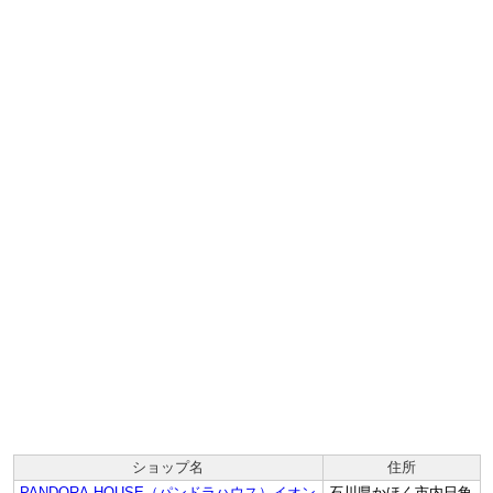
ショップ名
住所
PANDORA-HOUSE（パンドラハウス）イオン
石川県かほく市内日角