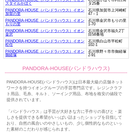
スタイルかほく
タ25番
PANDORA-HOUSE（パンドラハウス）イオン
石川県加賀市上河崎町
加賀の里
47－1
PANDORA-HOUSE（パンドラハウス）イオン
石川県金沢市もりの里
もりの里
1-70
PANDORA-HOUSE（パンドラハウス）イオン
石川県金沢市福久2丁
金沢
目58番地
PANDORA-HOUSE（パンドラハウス）イオン
石川県白山市平松町
松任
102-1
PANDORA-HOUSE（パンドラハウス）イオン
石川県野々市市御経塚
御経塚
2-91
PANDORA-HOUSE(パンドラハウス)
PANDORA-HOUSE(パンドラハウス)は日本最大級の店舗ネット
ワークを持つイオングループの手芸専門店です。レジンクラフ
ト用品、毛糸、キルト、ソーイング用品、布地を格安の値段で
提供されています。
「パンドラハウス」は手芸が大好きな方に手作りの喜びと・楽
しさを提供できる希望がいっぱい詰まったショップを目指して
おり、自然の風合いのやさしいもの、少し個性的なものといっ
た素材のこだわりが感じられます。