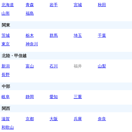
北海道
青森
岩手
宮城
秋田
山形
福島
関東
茨城
栃木
群馬
埼玉
千葉
東京
神奈川
北陸・甲信越
新潟
富山
石川
福井
山梨
長野
中部
岐阜
静岡
愛知
三重
関西
滋賀
京都
大阪
兵庫
奈良
和歌山