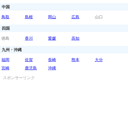
中国
鳥取
島根
岡山
広島
山口
四国
徳島
香川
愛媛
高知
九州・沖縄
福岡
佐賀
長崎
熊本
大分
宮崎
鹿児島
沖縄
スポンサーリンク