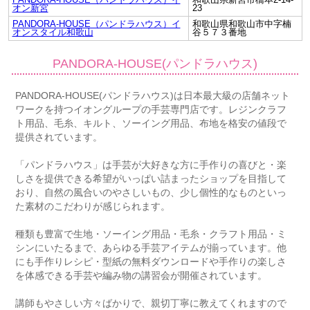
オン新宮
23
PANDORA-HOUSE（パンドラハウス）イ
和歌山県和歌山市中字楠
オンスタイル和歌山
谷５７３番地
PANDORA-HOUSE(パンドラハウス)
PANDORA-HOUSE(パンドラハウス)は日本最大級の店舗ネット
ワークを持つイオングループの手芸専門店です。レジンクラフ
ト用品、毛糸、キルト、ソーイング用品、布地を格安の値段で
提供されています。
「パンドラハウス」は手芸が大好きな方に手作りの喜びと・楽
しさを提供できる希望がいっぱい詰まったショップを目指して
おり、自然の風合いのやさしいもの、少し個性的なものといっ
た素材のこだわりが感じられます。
種類も豊富で生地・ソーイング用品・毛糸・クラフト用品・ミ
シンにいたるまで、あらゆる手芸アイテムが揃っています。他
にも手作りレシピ・型紙の無料ダウンロードや手作りの楽しさ
を体感できる手芸や編み物の講習会が開催されています。
講師もやさしい方々ばかりで、親切丁寧に教えてくれますので