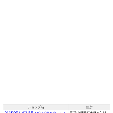
ショップ名
住所
PANDORA-HOUSE（パンドラハウス）イ
和歌山県新宮市橋本2-14-