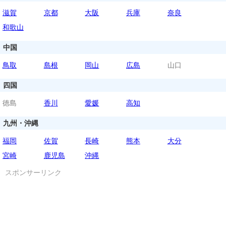
滋賀
京都
大阪
兵庫
奈良
和歌山
中国
鳥取
島根
岡山
広島
山口
四国
徳島
香川
愛媛
高知
九州・沖縄
福岡
佐賀
長崎
熊本
大分
宮崎
鹿児島
沖縄
スポンサーリンク