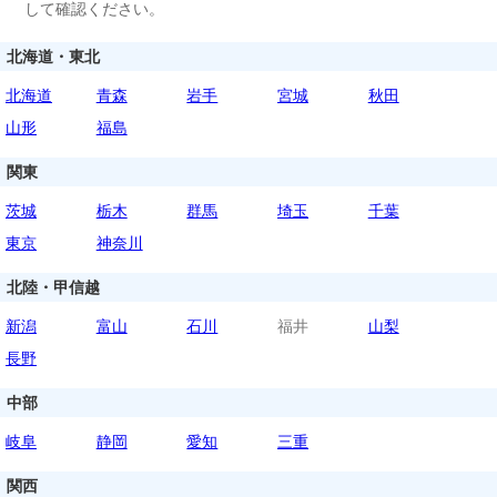
して確認ください。
北海道・東北
北海道
青森
岩手
宮城
秋田
山形
福島
関東
茨城
栃木
群馬
埼玉
千葉
東京
神奈川
北陸・甲信越
新潟
富山
石川
福井
山梨
長野
中部
岐阜
静岡
愛知
三重
関西