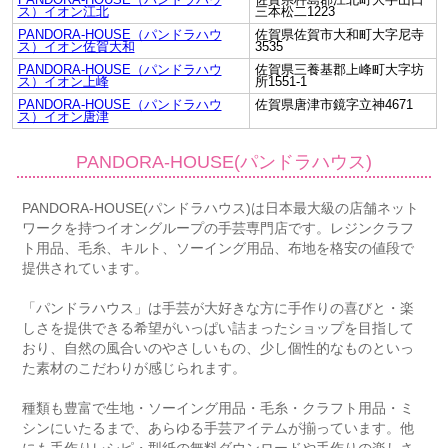
ス）イオン江北
三本松二1223
PANDORA-HOUSE（パンドラハウ
佐賀県佐賀市大和町大字尼寺
ス）イオン佐賀大和
3535
PANDORA-HOUSE（パンドラハウ
佐賀県三養基郡上峰町大字坊
ス）イオン上峰
所1551-1
PANDORA-HOUSE（パンドラハウ
佐賀県唐津市鏡字立神4671
ス）イオン唐津
PANDORA-HOUSE(パンドラハウス)
PANDORA-HOUSE(パンドラハウス)は日本最大級の店舗ネット
ワークを持つイオングループの手芸専門店です。レジンクラフ
ト用品、毛糸、キルト、ソーイング用品、布地を格安の値段で
提供されています。
「パンドラハウス」は手芸が大好きな方に手作りの喜びと・楽
しさを提供できる希望がいっぱい詰まったショップを目指して
おり、自然の風合いのやさしいもの、少し個性的なものといっ
た素材のこだわりが感じられます。
種類も豊富で生地・ソーイング用品・毛糸・クラフト用品・ミ
シンにいたるまで、あらゆる手芸アイテムが揃っています。他