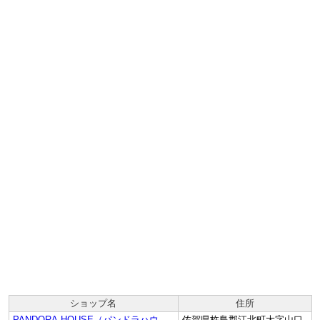
ショップ名
住所
PANDORA-HOUSE（パンドラハウ
佐賀県杵島郡江北町大字山口