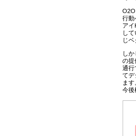
O2
行動
アイ
して
じベ
しか
の提
通行
てデ
ます
今後