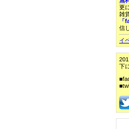
無
更
雑
「f
信
イ
20
下
■f
■t