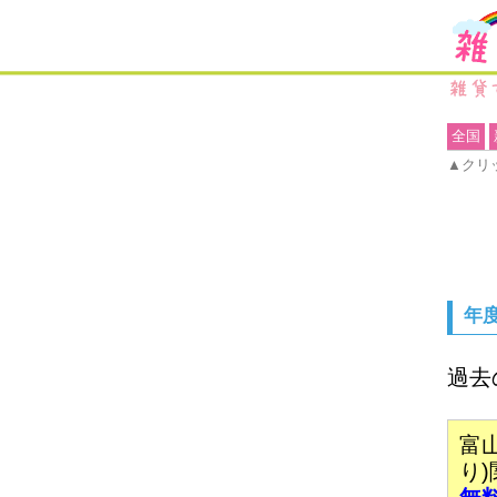
全国
▲クリ
年
過去
富
り