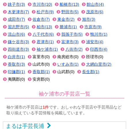
銚子市(3)
市川市(10)
船橋市(13)
館山市(4)
木更津市(7)
松戸市(9)
野田市(5)
茂原市(6)
成田市(7)
佐倉市(7)
東金市(2)
旭市(3)
習志野市(5)
柏市(13)
勝浦市(1)
市原市(9)
流山市(6)
八千代市(6)
我孫子市(5)
鴨川市(1)
鎌ケ谷市(3)
君津市(1)
富津市(3)
浦安市(4)
四街道市(3)
袖ケ浦市(1)
八街市(2)
印西市(4)
白井市(1)
富里市(0)
南房総市(0)
匝瑳市(0)
香取市(3)
山武市(0)
いすみ市(1)
大網白里市(2)
印旛郡(1)
香取郡(1)
山武郡(0)
長生郡(1)
夷隅郡(0)
安房郡(0)
袖ケ浦市の手芸店一覧
袖ケ浦市の手芸店は
1件
です。おしゃれな手芸店や手芸用品など
取り揃えている手芸情報を掲載しています。
まるは手芸長浦