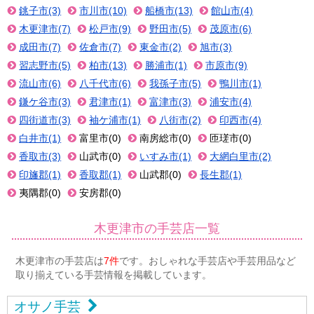
銚子市(3)
市川市(10)
船橋市(13)
館山市(4)
木更津市(7)
松戸市(9)
野田市(5)
茂原市(6)
成田市(7)
佐倉市(7)
東金市(2)
旭市(3)
習志野市(5)
柏市(13)
勝浦市(1)
市原市(9)
流山市(6)
八千代市(6)
我孫子市(5)
鴨川市(1)
鎌ケ谷市(3)
君津市(1)
富津市(3)
浦安市(4)
四街道市(3)
袖ケ浦市(1)
八街市(2)
印西市(4)
白井市(1)
富里市(0)
南房総市(0)
匝瑳市(0)
香取市(3)
山武市(0)
いすみ市(1)
大網白里市(2)
印旛郡(1)
香取郡(1)
山武郡(0)
長生郡(1)
夷隅郡(0)
安房郡(0)
木更津市の手芸店一覧
木更津市の手芸店は
7件
です。おしゃれな手芸店や手芸用品など
取り揃えている手芸情報を掲載しています。
オサノ手芸