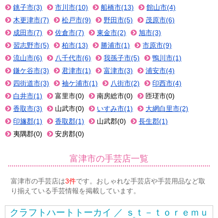
銚子市(3)
市川市(10)
船橋市(13)
館山市(4)
木更津市(7)
松戸市(9)
野田市(5)
茂原市(6)
成田市(7)
佐倉市(7)
東金市(2)
旭市(3)
習志野市(5)
柏市(13)
勝浦市(1)
市原市(9)
流山市(6)
八千代市(6)
我孫子市(5)
鴨川市(1)
鎌ケ谷市(3)
君津市(1)
富津市(3)
浦安市(4)
四街道市(3)
袖ケ浦市(1)
八街市(2)
印西市(4)
白井市(1)
富里市(0)
南房総市(0)
匝瑳市(0)
香取市(3)
山武市(0)
いすみ市(1)
大網白里市(2)
印旛郡(1)
香取郡(1)
山武郡(0)
長生郡(1)
夷隅郡(0)
安房郡(0)
富津市の手芸店一覧
富津市の手芸店は
3件
です。おしゃれな手芸店や手芸用品など取
り揃えている手芸情報を掲載しています。
クラフトハートトーカイ ／ ｓｔ－ｔｏｒｅｍｕ