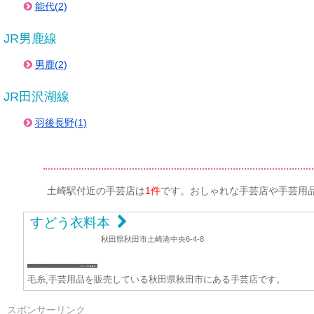
能代(2)
JR男鹿線
男鹿(2)
JR田沢湖線
羽後長野(1)
土崎駅付近の手芸店は
1件
です。おしゃれな手芸店や手芸用
すどう衣料本
秋田県秋田市土崎港中央6-4-8
毛糸,手芸用品を販売している秋田県秋田市にある手芸店です。
スポンサーリンク