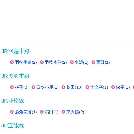
JR羽越本線
羽後牛島(2)
羽後本荘(2)
象潟(1)
西目(1)
JR奥羽本線
横手(3)
四ツ小屋(1)
秋田(13)
十文字(1)
森岳(1)
JR花輪線
鹿角花輪(1)
扇田(1)
東大館(2)
JR五能線