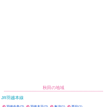
秋田の地域
JR羽越本線
羽後牛島(2)
羽後本荘(2)
象潟(1)
西目(1)