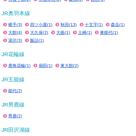
JR奥羽本線
横手(3)
四ツ小屋(1)
秋田(13)
十文字(1)
森岳(1)
大館(4)
大久保(2)
大曲(1)
土崎(1)
東能代(1)
湯沢(3)
飯詰(1)
JR花輪線
鹿角花輪(1)
扇田(1)
東大館(2)
JR五能線
能代(2)
JR男鹿線
男鹿(2)
JR田沢湖線