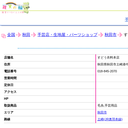
全国
秋田
手芸店・生地屋・パーツショップ
秋田市
す
店舗名
すどう衣料本店
住所
秋田県秋田市土崎港中央
電話番号
018-845-2070
営業時間
定休日
アクセス
HP
取扱商品
毛糸,手芸用品
エリア
秋田市
路線
土崎(JR奥羽本線)