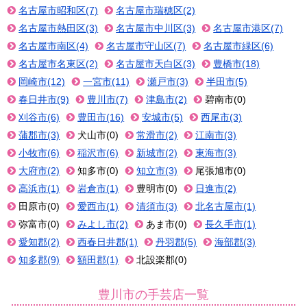
名古屋市昭和区(7)
名古屋市瑞穂区(2)
名古屋市熱田区(3)
名古屋市中川区(3)
名古屋市港区(7)
名古屋市南区(4)
名古屋市守山区(7)
名古屋市緑区(6)
名古屋市名東区(2)
名古屋市天白区(3)
豊橋市(18)
岡崎市(12)
一宮市(11)
瀬戸市(3)
半田市(5)
春日井市(9)
豊川市(7)
津島市(2)
碧南市(0)
刈谷市(6)
豊田市(16)
安城市(5)
西尾市(3)
蒲郡市(3)
犬山市(0)
常滑市(2)
江南市(3)
小牧市(6)
稲沢市(6)
新城市(2)
東海市(3)
大府市(2)
知多市(0)
知立市(3)
尾張旭市(0)
高浜市(1)
岩倉市(1)
豊明市(0)
日進市(2)
田原市(0)
愛西市(1)
清須市(3)
北名古屋市(1)
弥富市(0)
みよし市(2)
あま市(0)
長久手市(1)
愛知郡(2)
西春日井郡(1)
丹羽郡(5)
海部郡(3)
知多郡(9)
額田郡(1)
北設楽郡(0)
豊川市の手芸店一覧