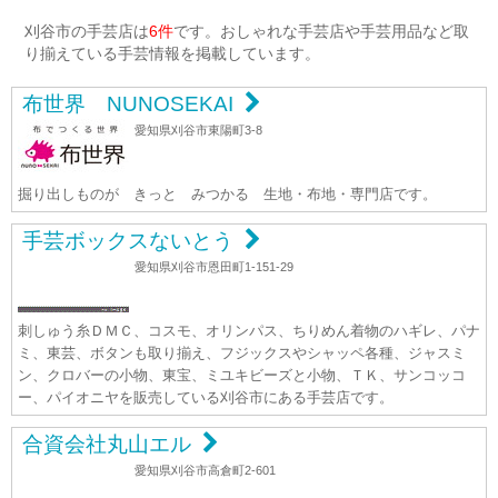
刈谷市の手芸店は
6件
です。おしゃれな手芸店や手芸用品など取
り揃えている手芸情報を掲載しています。
布世界 NUNOSEKAI
愛知県刈谷市東陽町3-8
掘り出しものが きっと みつかる 生地・布地・専門店です。
手芸ボックスないとう
愛知県刈谷市恩田町1-151-29
刺しゅう糸ＤＭＣ、コスモ、オリンパス、ちりめん着物のハギレ、パナ
ミ、東芸、ボタンも取り揃え、フジックスやシャッペ各種、ジャスミ
ン、クロバーの小物、東宝、ミユキビーズと小物、ＴＫ、サンコッコ
ー、パイオニヤを販売している刈谷市にある手芸店です。
合資会社丸山エル
愛知県刈谷市高倉町2-601