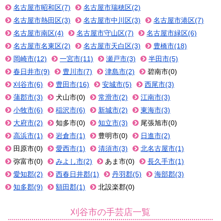
名古屋市昭和区(7)
名古屋市瑞穂区(2)
名古屋市熱田区(3)
名古屋市中川区(3)
名古屋市港区(7)
名古屋市南区(4)
名古屋市守山区(7)
名古屋市緑区(6)
名古屋市名東区(2)
名古屋市天白区(3)
豊橋市(18)
岡崎市(12)
一宮市(11)
瀬戸市(3)
半田市(5)
春日井市(9)
豊川市(7)
津島市(2)
碧南市(0)
刈谷市(6)
豊田市(16)
安城市(5)
西尾市(3)
蒲郡市(3)
犬山市(0)
常滑市(2)
江南市(3)
小牧市(6)
稲沢市(6)
新城市(2)
東海市(3)
大府市(2)
知多市(0)
知立市(3)
尾張旭市(0)
高浜市(1)
岩倉市(1)
豊明市(0)
日進市(2)
田原市(0)
愛西市(1)
清須市(3)
北名古屋市(1)
弥富市(0)
みよし市(2)
あま市(0)
長久手市(1)
愛知郡(2)
西春日井郡(1)
丹羽郡(5)
海部郡(3)
知多郡(9)
額田郡(1)
北設楽郡(0)
刈谷市の手芸店一覧