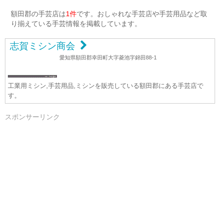
額田郡の手芸店は
1件
です。おしゃれな手芸店や手芸用品など取
り揃えている手芸情報を掲載しています。
志賀ミシン商会
愛知県額田郡幸田町大字菱池字錦田88-1
工業用ミシン,手芸用品,ミシンを販売している額田郡にある手芸店で
す。
スポンサーリンク