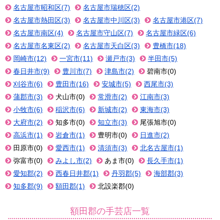
名古屋市昭和区(7)
名古屋市瑞穂区(2)
名古屋市熱田区(3)
名古屋市中川区(3)
名古屋市港区(7)
名古屋市南区(4)
名古屋市守山区(7)
名古屋市緑区(6)
名古屋市名東区(2)
名古屋市天白区(3)
豊橋市(18)
岡崎市(12)
一宮市(11)
瀬戸市(3)
半田市(5)
春日井市(9)
豊川市(7)
津島市(2)
碧南市(0)
刈谷市(6)
豊田市(16)
安城市(5)
西尾市(3)
蒲郡市(3)
犬山市(0)
常滑市(2)
江南市(3)
小牧市(6)
稲沢市(6)
新城市(2)
東海市(3)
大府市(2)
知多市(0)
知立市(3)
尾張旭市(0)
高浜市(1)
岩倉市(1)
豊明市(0)
日進市(2)
田原市(0)
愛西市(1)
清須市(3)
北名古屋市(1)
弥富市(0)
みよし市(2)
あま市(0)
長久手市(1)
愛知郡(2)
西春日井郡(1)
丹羽郡(5)
海部郡(3)
知多郡(9)
額田郡(1)
北設楽郡(0)
額田郡の手芸店一覧