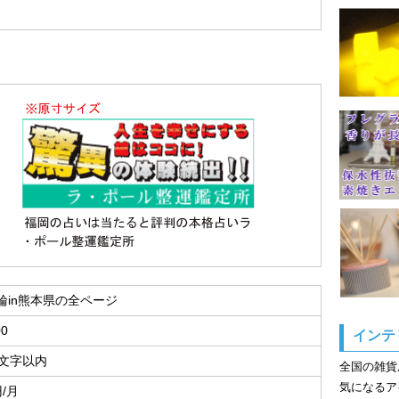
輪in熊本県の全ページ
00
インテ
5文字以内
全国の雑貨
気になるア
円/月