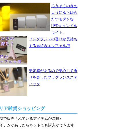
ろうそくの炎の
ようにゆらゆら
灯すモダンな
LEDキャンドル
ライト
フレグランスの香りが長持ち
する素焼きエッフェル塔
安定感があるので安心して香
りを楽しむフラグランスステ
ィック
リア雑貨ショッピング
屋で販売されているアイテムが満載♪
イテムがあったらネットでも購入ができます