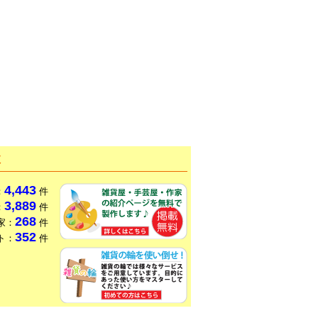
数
4,443
：
件
3,889
：
件
268
家：
件
352
ト：
件