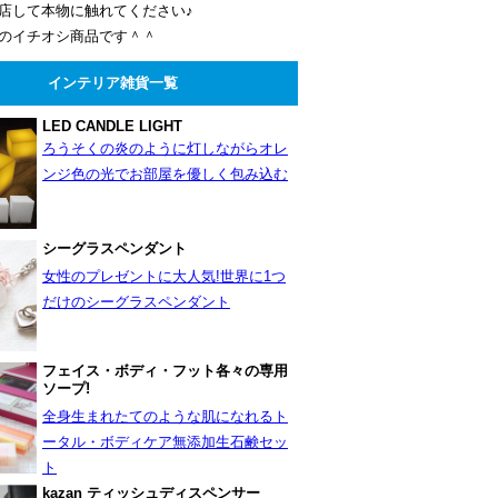
店して本物に触れてください♪
のイチオシ商品です＾＾
インテリア雑貨一覧
LED CANDLE LIGHT
ろうそくの炎のように灯しながらオレ
ンジ色の光でお部屋を優しく包み込む
シーグラスペンダント
女性のプレゼントに大人気!世界に1つ
だけのシーグラスペンダント
フェイス・ボディ・フット各々の専用
ソープ!
全身生まれたてのような肌になれるト
ータル・ボディケア無添加生石鹸セッ
ト
kazan ティッシュディスペンサー