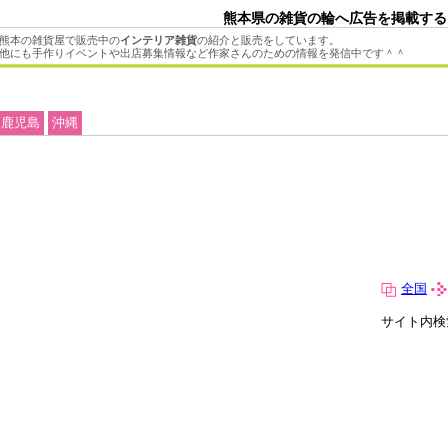
熊本県の雑貨の輪へ広告を掲載する
熊本の雑貨屋で販売中の
インテリア雑貨
の紹介と販売をしています。
他にも手作りイベントや出店募集情報など作家さんのための情報を発信中です＾＾
鹿児島
沖縄
全国
サイト内検