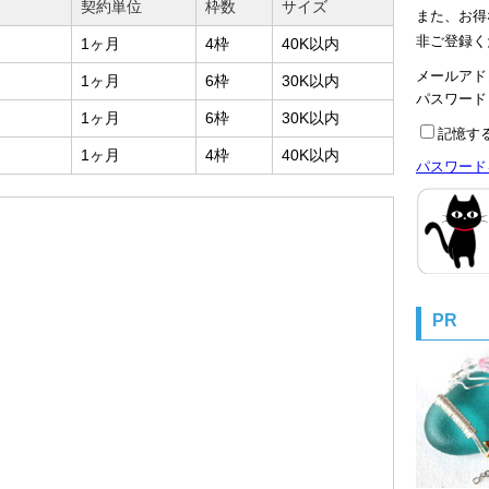
）
契約単位
枠数
サイズ
また、お得
非ご登録く
1ヶ月
4枠
40K以内
メールアド
1ヶ月
6枠
30K以内
パスワー
1ヶ月
6枠
30K以内
記憶す
1ヶ月
4枠
40K以内
パスワード
PR