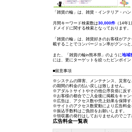
「雑貨の輪」は、雑貨・インテリア・ハン
月間キーワード検索数は
30,000件
（14年
ドメイドに関する検索となっております。
「雑貨の輪」は、雑貨好きのお客様がアク
載することでコンバージョン率がグンっと
また、「雑貨の輪in熊本県」のように
地域
には、更にターゲットを絞ったピンポイン
■留意事項
※システムの障害、メンテナンス、災害な
の期間の料金の払い戻しは致しません。
※アダルトサイトやその他公序良俗に反す
※お客様の都合でご入金後に掲載をキャン
※広告は、アクセス数や売上効果を保障す
※サイトのアクセス数変動により広告料金
※振込手数料はご負担をお願いします。
※領収書の発行はしておりませんのでご了
広告料金一覧表