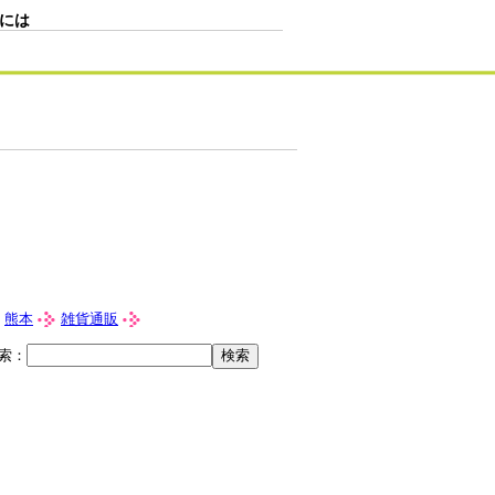
には
熊本
雑貨通販
索：