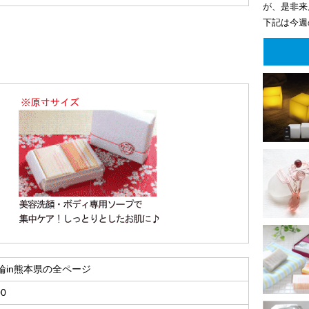
が、是非来
下記は今週
輪in熊本県の全ページ
00