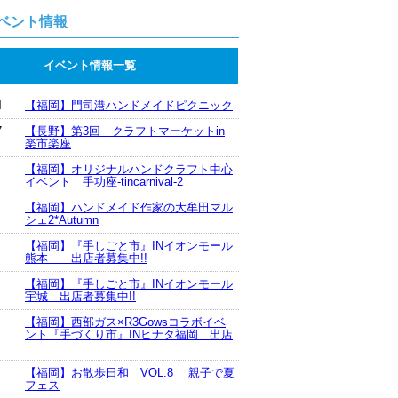
ベント情報
イベント情報一覧
4
【福岡】門司港ハンドメイドピクニック
7
【長野】第3回 クラフトマーケットin
楽市楽座
【福岡】オリジナルハンドクラフト中心
イベント 手功座-tincarnival-2
【福岡】ハンドメイド作家の大牟田マル
シェ2*Autumn
【福岡】『手しごと市』INイオンモール
熊本 出店者募集中!!
【福岡】『手しごと市』INイオンモール
宇城 出店者募集中!!
【福岡】西部ガス×R3Gowsコラボイベ
ント『手づくり市』INヒナタ福岡 出店
【福岡】お散歩日和 VOL.8 親子で夏
フェス