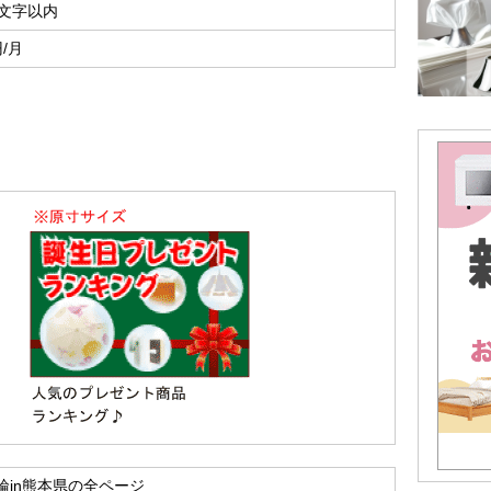
8文字以内
円/月
輪in熊本県の全ページ