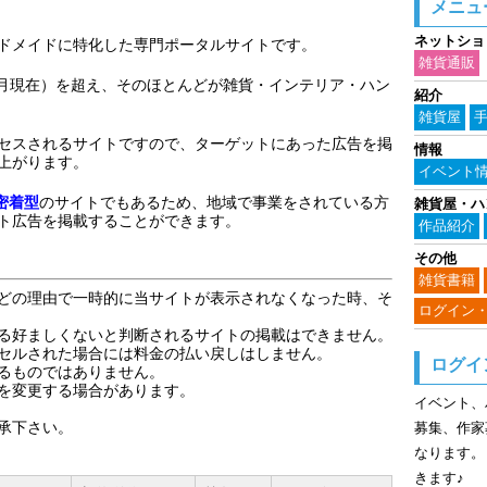
メニュ
ネットショ
ドメイドに特化した専門ポータルサイトです。
雑貨通販
1月現在）を超え、そのほとんどが雑貨・インテリア・ハン
紹介
雑貨屋
セスされるサイトですので、ターゲットにあった広告を掲
情報
上がります。
イベント
密着型
のサイトでもあるため、地域で事業をされている方
雑貨屋・ハ
ト広告を掲載することができます。
作品紹介
その他
雑貨書籍
どの理由で一時的に当サイトが表示されなくなった時、そ
ログイン
る好ましくないと判断されるサイトの掲載はできません。
セルされた場合には料金の払い戻しはしません。
ログイ
るものではありません。
を変更する場合があります。
イベント、
承下さい。
募集、作家
なります。
きます♪