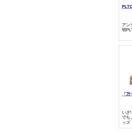
PLT
アン
明PL
「万
いざ
でち
ッズ