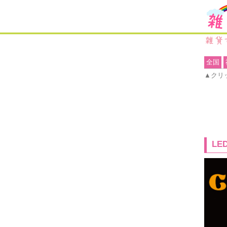
全国
▲クリ
LE