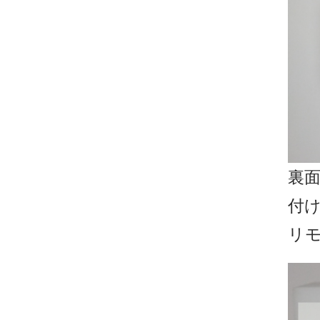
裏
付
リ