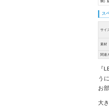
例）
ス
サイ
素材
関連
『L
う
お
大