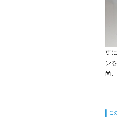
更
ン
尚、
こ