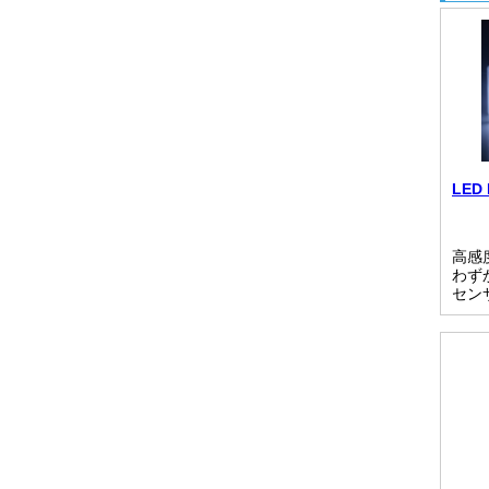
LED 
高感
わず
セン