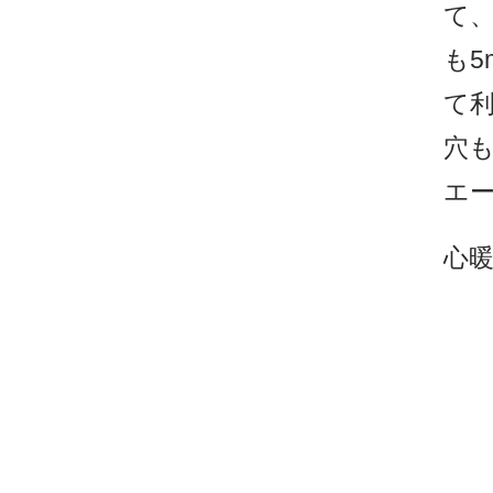
て
も
て
穴
エ
心