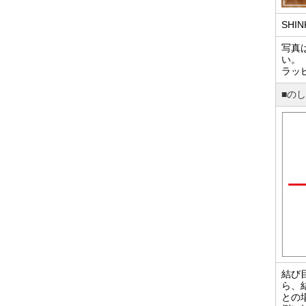
SHI
写真
い。
ラッ
■の
結び
ら、
との