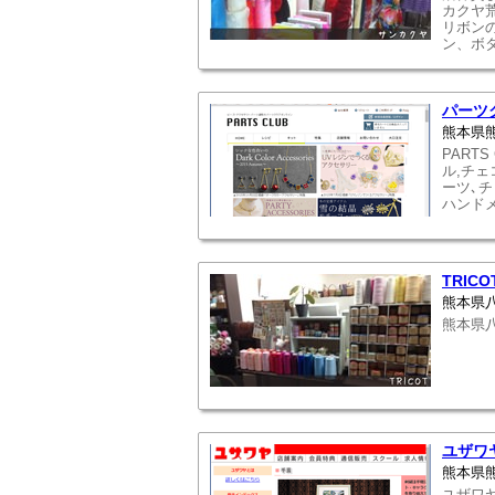
カクヤ
リボン
ン、ボ
パーツ
熊本県熊
PART
ル,チェ
ーツ､
ハンド
TRICO
熊本県八
熊本県八
ユザワ
熊本県熊
ユザワ