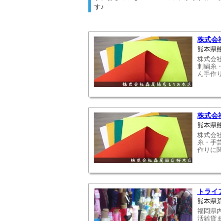
す♪
株式会
熊本県
株式会
刺繍糸
ん手作
株式会
熊本県熊
株式会
糸・手
作りに
トライ
熊本県荒
福岡県
活雑貨