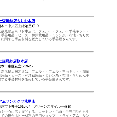
社森尾絲店もりお本店
熊本市中央区上鍛冶屋町19
社森尾絲店もりお本店は、フェルト・フェルト羊毛キット・
・手芸用品・ビーズ・和洋裁用品・ミシン糸・布地・ちりめ
りに関する手芸材料を販売している手芸屋さんです。
社森尾絲店桜木店
本市東区花立3-29-25
社森尾絲店桜木店は、フェルト・フェルト羊毛キット・刺繍
芸用品・ビーズ・和洋裁用品・ミシン糸・布地・ちりめん手
関する手芸材料を販売している手芸屋さんです。
アムサンカクヤ荒尾店
尾市下井手1616-67 グリーンスマイル一番館
内を中心に広く展開する、コットン・毛糸・手芸用品から生
までの総合ホビー材料の専門ショップ、トライ・アム サン