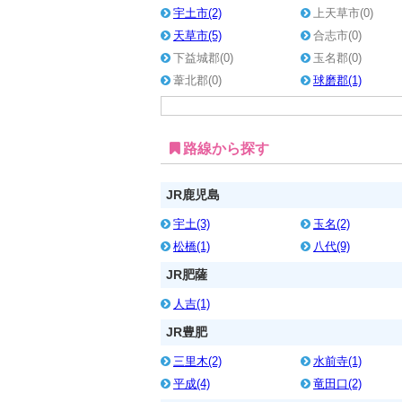
宇土市(2)
上天草市(0)
天草市(5)
合志市(0)
下益城郡(0)
玉名郡(0)
葦北郡(0)
球磨郡(1)
路線から探す
JR鹿児島
宇土(3)
玉名(2)
松橋(1)
八代(9)
JR肥薩
人吉(1)
JR豊肥
三里木(2)
水前寺(1)
平成(4)
竜田口(2)