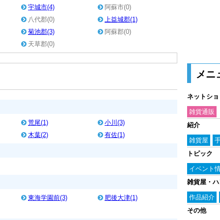
宇城市(4)
阿蘇市(0)
八代郡(0)
上益城郡(1)
菊池郡(3)
阿蘇郡(0)
天草郡(0)
メニ
ネットショ
雑貨通販
荒尾(1)
小川(3)
紹介
木葉(2)
有佐(1)
雑貨屋
トピック
イベント
雑貨屋・ハ
作品紹介
東海学園前(3)
肥後大津(1)
その他