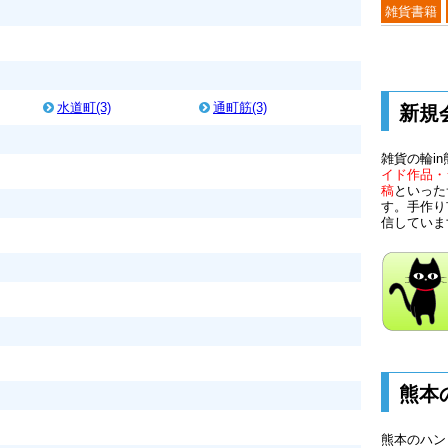
雑貨書籍
水道町(3)
通町筋(3)
新規
雑貨の輪i
イド作品・
稿
といった
す。手作り
信していま
熊本
熊本のハン