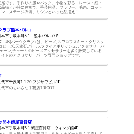
荒尾です。手作りの服やバック、小物を彩る、レース・紐・
の品揃えが特に豊富で、手芸用品、フラワー、毛糸、コット
タン、ステージ衣装、ミシンといった品揃え！
クラブ熊本パルコ
本市手取本町5-1 熊本パルコ7Ｆ
S CLUB(パーツクラブ) は、ビーズ,スワロフスキー・クリスタ
コビーズ,天然石,パール,ファイアボリッシュ,アクセサリーパ
チェーン,チャームのビーズアクセサリーを多く販売している
メイドのアクセサリーパーツ専門ショップです。
T
代市千反町1-1-20 フジサワビル1F
代市のちいさな手芸店TRICOT
ヤ熊本鶴屋百貨店
本市手取本町6-1 鶴屋百貨店 ウィング館4F
ヤは、日本最大級の手芸用品・生地・ホビー材料を販売して