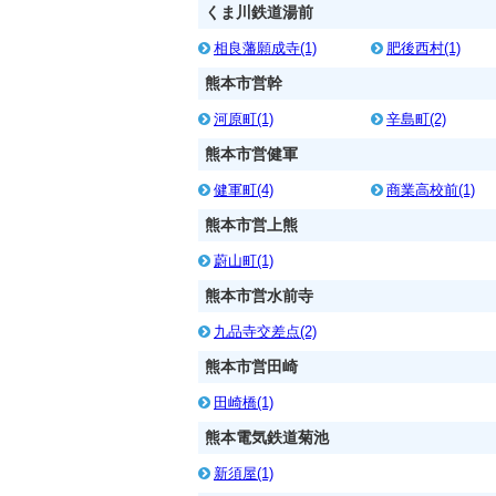
くま川鉄道湯前
相良藩願成寺(1)
肥後西村(1)
熊本市営幹
河原町(1)
辛島町(2)
熊本市営健軍
健軍町(4)
商業高校前(1)
熊本市営上熊
蔚山町(1)
熊本市営水前寺
九品寺交差点(2)
熊本市営田崎
田崎橋(1)
熊本電気鉄道菊池
新須屋(1)