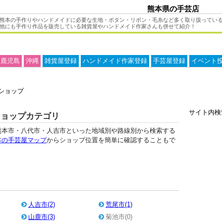
熊本県の手芸店
熊本の手作りやハンドメイドに必要な生地・ボタン・リボン・毛糸など多く取り扱ってい
他にも手作り作品を販売している雑貨屋やハンドメイド作家さんも併せて紹介！
鹿児島
沖縄
雑貨屋登録
ハンドメイド作家登録
手芸屋登録
イベント
ショップ
サイト内
ショップカテゴリ
熊本市・八代市・人吉市といった地域別や路線別から検索する
本の手芸屋マップ
からショップ位置を簡単に確認することもで
人吉市(2)
荒尾市(1)
山鹿市(3)
菊池市(0)