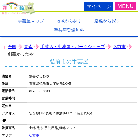
MENU
マイページ
手芸屋マップ
地域から探す
路線から探す
手芸屋登録無料
全国
青森
手芸店・生地屋・パーツショップ
弘前市
創芸かしわや
弘前市の手芸屋
店舗名
創芸かしわや
住所
青森県弘前市大字駅前2-3-5
電話番号
0172-32-3884
営業時間
定休日
アクセス
弘前駅(JR 奥羽本線)約447ｍ ：徒歩約6分
HP
取扱商品
生地,毛糸,手芸用品,服地,ミシン
エリア
弘前市