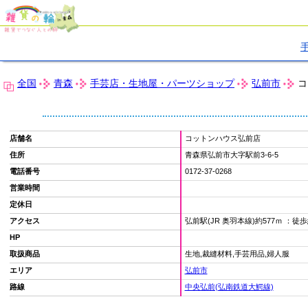
全国
青森
手芸店・生地屋・パーツショップ
弘前市
コ
店舗名
コットンハウス弘前店
住所
青森県弘前市大字駅前3-6-5
電話番号
0172-37-0268
営業時間
定休日
アクセス
弘前駅(JR 奥羽本線)約577ｍ ：徒
HP
取扱商品
生地,裁縫材料,手芸用品,婦人服
エリア
弘前市
路線
中央弘前(弘南鉄道大鰐線)