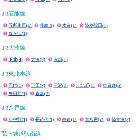
JR五能線
五所川原(1)
藤崎(1)
木造(1)
陸奥鶴田(1)
鰺ヶ沢(1)
JR大湊線
下北(4)
大湊(3)
有畑(1)
JR東北本線
乙供(1)
下田(2)
三沢(2)
上北町(1)
東青森(5)
矢田前(1)
青森(2)
JR八戸線
小中野(1)
長苗代(1)
白銀(1)
本八戸(7)
陸奥湊(2)
弘南鉄道弘南線