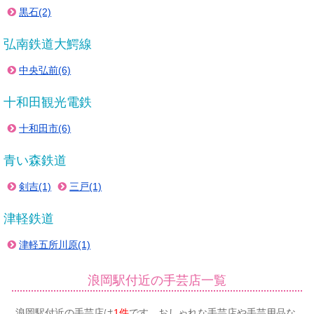
黒石(2)
弘南鉄道大鰐線
中央弘前(6)
十和田観光電鉄
十和田市(6)
青い森鉄道
剣吉(1)
三戸(1)
津軽鉄道
津軽五所川原(1)
浪岡駅付近の手芸店一覧
浪岡駅付近の手芸店は
1件
です。おしゃれな手芸店や手芸用品な