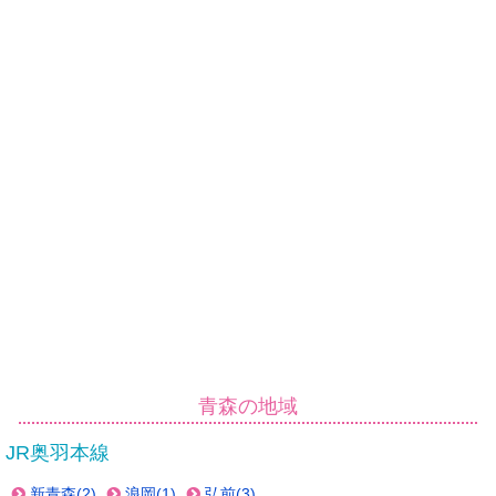
青森の地域
JR奥羽本線
新青森(2)
浪岡(1)
弘前(3)