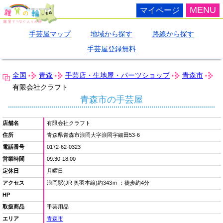
MENU
マイページ
手芸屋マップ
地域から探す
路線から探す
手芸屋登録無料
全国
青森
手芸店・生地屋・パーツショップ
青森市
有限会社クラフト
青森市の手芸屋
店舗名
有限会社クラフト
住所
青森県青森市浪岡大字浪岡字細田53-6
電話番号
0172-62-0323
営業時間
09:30-18:00
定休日
月曜日
アクセス
浪岡駅(JR 奥羽本線)約343ｍ ：徒歩約4分
HP
取扱商品
手芸用品
エリア
青森市