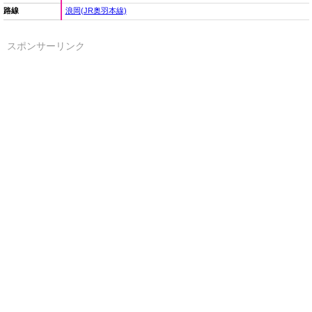
路線
浪岡(JR奥羽本線)
スポンサーリンク