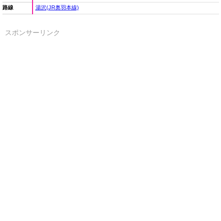
路線
湯沢(JR奥羽本線)
スポンサーリンク