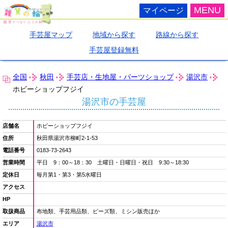
MENU
マイページ
手芸屋マップ
地域から探す
路線から探す
手芸屋登録無料
全国
秋田
手芸店・生地屋・パーツショップ
湯沢市
ホビーショップフジイ
湯沢市の手芸屋
店舗名
ホビーショップフジイ
住所
秋田県湯沢市柳町2-1-53
電話番号
0183-73-2643
営業時間
平日 9：00～18：30 土曜日・日曜日・祝日 9:30～18:30
定休日
毎月第1・第3・第5水曜日
アクセス
HP
取扱商品
布地類、手芸用品類、ビーズ類、ミシン販売ほか
エリア
湯沢市