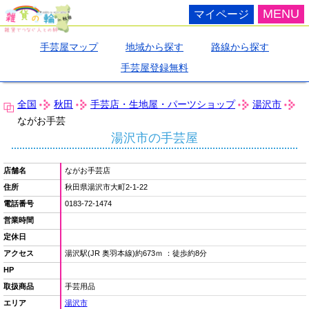
MENU
マイページ
手芸屋マップ
地域から探す
路線から探す
手芸屋登録無料
全国
秋田
手芸店・生地屋・パーツショップ
湯沢市
ながお手芸
湯沢市の手芸屋
店舗名
ながお手芸店
住所
秋田県湯沢市大町2-1-22
電話番号
0183-72-1474
営業時間
定休日
アクセス
湯沢駅(JR 奥羽本線)約673ｍ ：徒歩約8分
HP
取扱商品
手芸用品
エリア
湯沢市