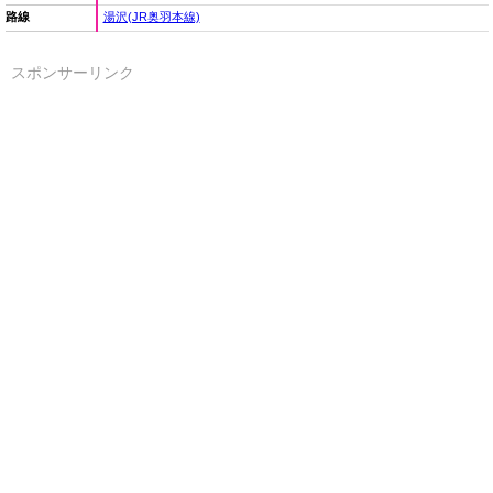
路線
湯沢(JR奥羽本線)
スポンサーリンク