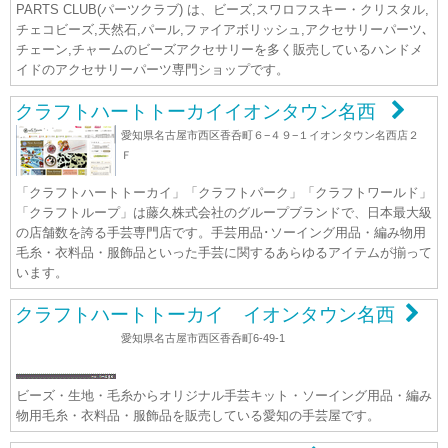
PARTS CLUB(パーツクラブ) は、ビーズ,スワロフスキー・クリスタル,
チェコビーズ,天然石,パール,ファイアボリッシュ,アクセサリーパーツ､
チェーン,チャームのビーズアクセサリーを多く販売しているハンドメ
イドのアクセサリーパーツ専門ショップです。
クラフトハートトーカイイオンタウン名西
愛知県名古屋市西区香呑町６−４９−１イオンタウン名西店２
Ｆ
「クラフトハートトーカイ」「クラフトパーク」「クラフトワールド」
「クラフトループ」は藤久株式会社のグループブランドで、日本最大級
の店舗数を誇る手芸専門店です。手芸用品･ソーイング用品・編み物用
毛糸・衣料品・服飾品といった手芸に関するあらゆるアイテムが揃って
います。
クラフトハートトーカイ イオンタウン名西
愛知県名古屋市西区香呑町6-49-1
ビーズ・生地・毛糸からオリジナル手芸キット・ソーイング用品・編み
物用毛糸・衣料品・服飾品を販売している愛知の手芸屋です。