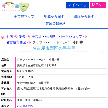
MENU
マイページ
手芸屋マップ
地域から探す
路線から探す
手芸屋登録無料
全国
愛知
手芸店・生地屋・パーツショップ
名古屋市西区
クラフトハートトーカイ 小田井
名古屋市西区の手芸屋
店舗名
クラフトハートトーカイ 小田井店
住所
愛知県名古屋市西区市場木町163
電話番号
052-509-1079
営業時間
10:00～19:00
定休日
年末年始を除き、毎日営業
アクセス
庄内緑地公園駅(名古屋市交通局 鶴舞線)約418ｍ ：徒歩約5分
HP
取扱商品
手芸・生地・洋裁etc
エリア
名古屋市西区