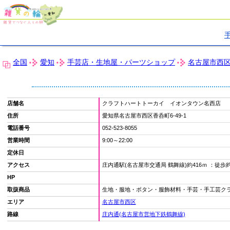
全国
愛知
手芸店・生地屋・パーツショップ
名古屋市西
店舗名
クラフトハートトーカイ イオンタウン名西店
住所
愛知県名古屋市西区香呑町6-49-1
電話番号
052-523-8055
営業時間
9:00～22:00
定休日
アクセス
庄内通駅(名古屋市交通局 鶴舞線)約416ｍ ：徒歩
HP
取扱商品
生地・服地・ボタン・服飾材料・手芸・手工芸ク
エリア
名古屋市西区
路線
庄内通(名古屋市営地下鉄鶴舞線)