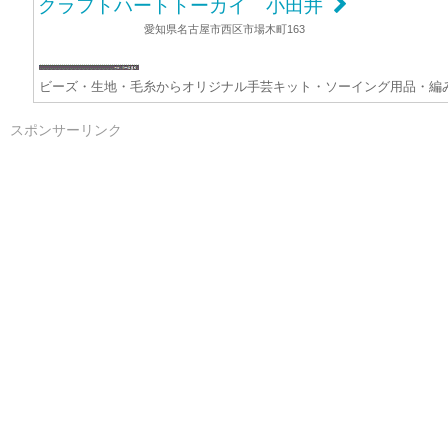
クラフトハートトーカイ 小田井
愛知県名古屋市西区市場木町163
ビーズ・生地・毛糸からオリジナル手芸キット・ソーイング用品・編
スポンサーリンク