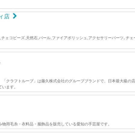
ティ店
スタル,チェコビーズ,天然石,パール,ファイアボリッシュ,アクセサリーパーツ
Ｆ
」「クラフトループ」は藤久株式会社のグループブランドで、日本最大級の店
ています。
み物用毛糸・衣料品・服飾品を販売している愛知の手芸屋です。