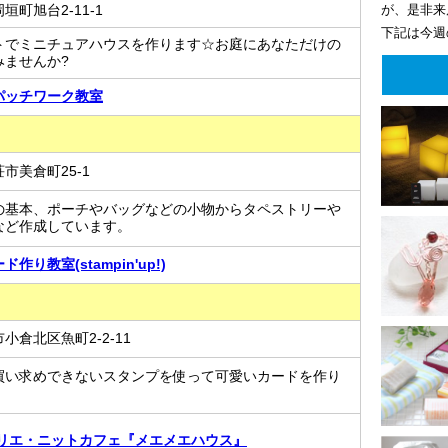
が、是非来
町旭台2-11-1
下記は今週
トでミニチュアハウスを作ります☆お庭にあなただけの
みませんか?
パッチワーク教室
市美倉町25-1
の基本、ポーチやバッグなどの小物からタペストリーや
など作成しています。
作り教室(stampin'up!)
小倉北区魚町2-2-11
買い求めできないスタンプを使って可愛いカードを作り
トリエ・ニットカフェ『メエメエハウス』