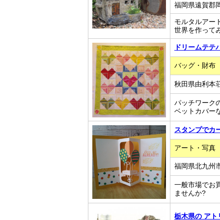
福岡県遠賀郡岡垣
モルタルアー
世界を作って
ドリームテテ
バッグ・財布
秋田県由利本荘
パッチワーク
ベットカバー
スタンプでカード
アート・写真
福岡県北九州市
一般市場でお
ませんか?
栃木県の ア