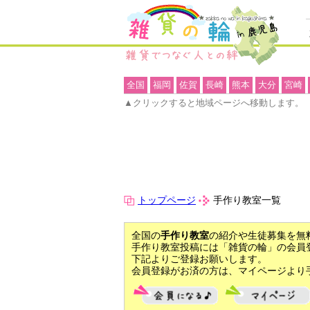
全国
福岡
佐賀
長崎
熊本
大分
宮崎
▲クリックすると地域ページへ移動します。
トップページ
手作り教室一覧
全国の
手作り教室
の紹介や生徒募集を無
手作り教室投稿には「雑貨の輪」の会員
下記よりご登録お願いします。
会員登録がお済の方は、マイページより