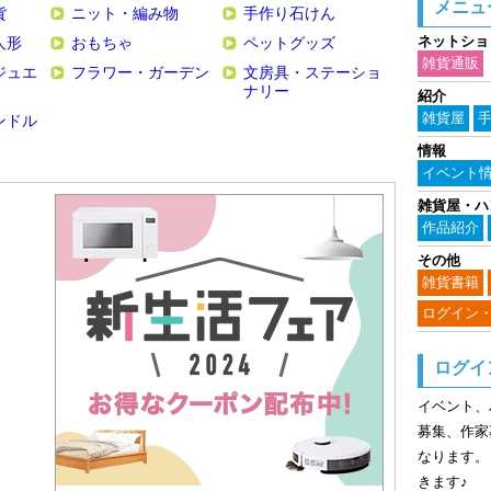
メニュ
貨
ニット・編み物
手作り石けん
ネットショ
人形
おもちゃ
ペットグッズ
雑貨通販
ジュエ
フラワー・ガーデン
文房具・ステーショ
ナリー
紹介
雑貨屋
ンドル
情報
イベント
雑貨屋・ハ
作品紹介
その他
雑貨書籍
ログイン
ログイ
イベント、
募集、作家
なります。
きます♪