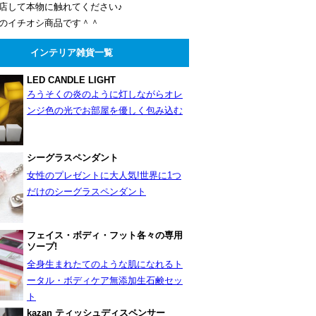
店して本物に触れてください♪
のイチオシ商品です＾＾
インテリア雑貨一覧
LED CANDLE LIGHT
ろうそくの炎のように灯しながらオレ
ンジ色の光でお部屋を優しく包み込む
シーグラスペンダント
女性のプレゼントに大人気!世界に1つ
だけのシーグラスペンダント
フェイス・ボディ・フット各々の専用
ソープ!
全身生まれたてのような肌になれるト
ータル・ボディケア無添加生石鹸セッ
ト
kazan ティッシュディスペンサー