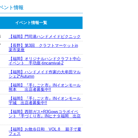
ベント情報
イベント情報一覧
4
【福岡】門司港ハンドメイドピクニック
7
【長野】第3回 クラフトマーケットin
楽市楽座
【福岡】オリジナルハンドクラフト中心
イベント 手功座-tincarnival-2
【福岡】ハンドメイド作家の大牟田マル
シェ2*Autumn
【福岡】『手しごと市』INイオンモール
熊本 出店者募集中!!
【福岡】『手しごと市』INイオンモール
宇城 出店者募集中!!
【福岡】西部ガス×R3Gowsコラボイベ
ント『手づくり市』INヒナタ福岡 出店
【福岡】お散歩日和 VOL.8 親子で夏
フェス