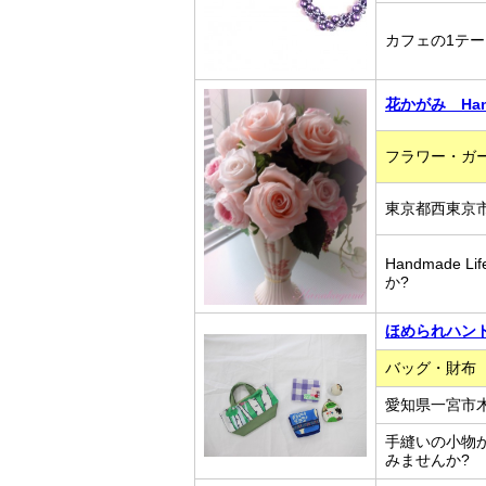
カフェの1テ
花かがみ Hana
フラワー・ガ
東京都西東京
Handmade 
か?
ほめられハン
バッグ・財布
愛知県一宮市
手縫いの小物
みませんか?