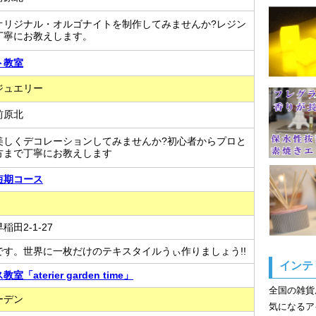
オリジナル・オルゴナイトを制作してみませんか?レジン
丁寧にお教えします。
ト教室
ジュエリー
前原北
美しくデコレーションしてみませんか?初心者からプロと
方まで丁寧にお教えします
短期コース
田2-1-27
です。世界に一枚だけのテキスタイルうぃ作りましょう!!
インテ
「aterier garden time」
全国の雑貨
ーデン
気になるア