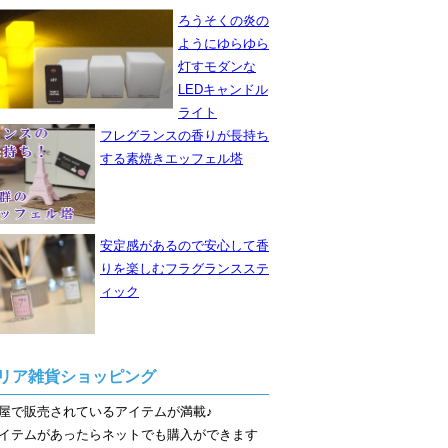
ろうそくの炎の
ようにゆらゆら
灯すモダンな
LEDキャンドル
ライト
フレグランスの香りが長持ち
する素焼きエッフェル塔
安定感があるので安心して香
りを楽しむフラグランスステ
ィック
リア雑貨ショッピング
屋で販売されているアイテムが満載♪
イテムがあったらネットでも購入ができます