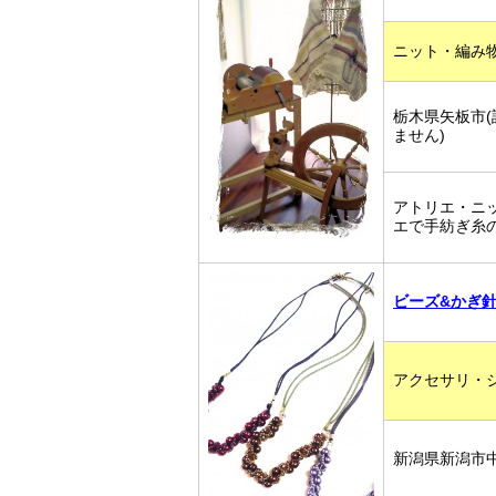
ニット・編み
栃木県矢板市
ません)
アトリエ・ニッ
エで手紡ぎ糸
ビーズ&かぎ
アクセサリ・
新潟県新潟市中