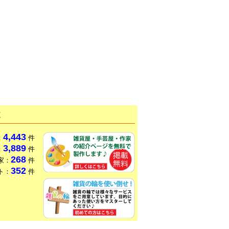
数
4,443
：
件
3,889
：
件
268
家：
件
352
ト：
件