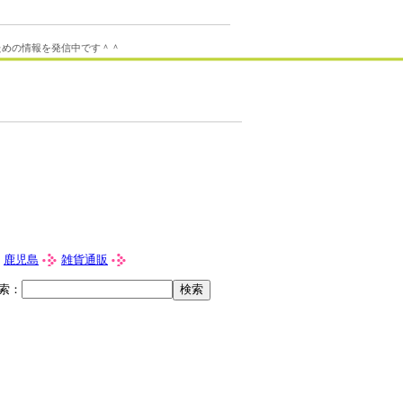
ための情報を発信中です＾＾
鹿児島
雑貨通販
索：