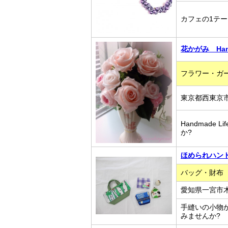
カフェの1テ
花かがみ Hana
フラワー・ガ
東京都西東京
Handmade 
か?
ほめられハン
バッグ・財布
愛知県一宮市
手縫いの小物
みませんか?