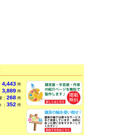
数
4,443
：
件
3,889
：
件
268
家：
件
352
ト：
件