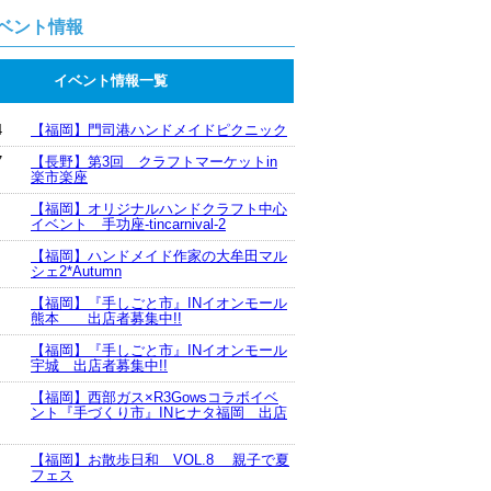
ベント情報
イベント情報一覧
4
【福岡】門司港ハンドメイドピクニック
7
【長野】第3回 クラフトマーケットin
楽市楽座
【福岡】オリジナルハンドクラフト中心
イベント 手功座-tincarnival-2
【福岡】ハンドメイド作家の大牟田マル
シェ2*Autumn
【福岡】『手しごと市』INイオンモール
熊本 出店者募集中!!
【福岡】『手しごと市』INイオンモール
宇城 出店者募集中!!
【福岡】西部ガス×R3Gowsコラボイベ
ント『手づくり市』INヒナタ福岡 出店
【福岡】お散歩日和 VOL.8 親子で夏
フェス