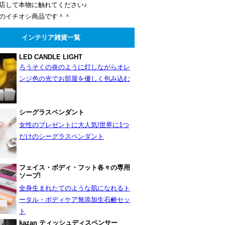
店して本物に触れてください♪
のイチオシ商品です＾＾
インテリア雑貨一覧
LED CANDLE LIGHT
ろうそくの炎のように灯しながらオレ
ンジ色の光でお部屋を優しく包み込む
シーグラスペンダント
女性のプレゼントに大人気!世界に1つ
だけのシーグラスペンダント
フェイス・ボディ・フット各々の専用
ソープ!
全身生まれたてのような肌になれるト
ータル・ボディケア無添加生石鹸セッ
ト
kazan ティッシュディスペンサー