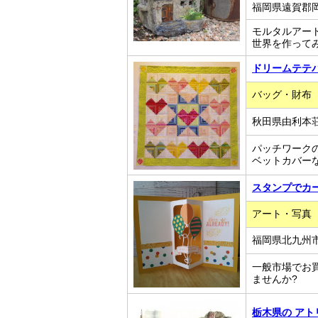
福岡県遠賀郡岡垣
モルタルアー
世界を作って
ドリームテテ
バッグ・財布
秋田県由利本荘
パッチワーク
ベットカバー
スタンプでカード
アート・写真
福岡県北九州市
一般市場でお
ませんか?
栃木県の ア