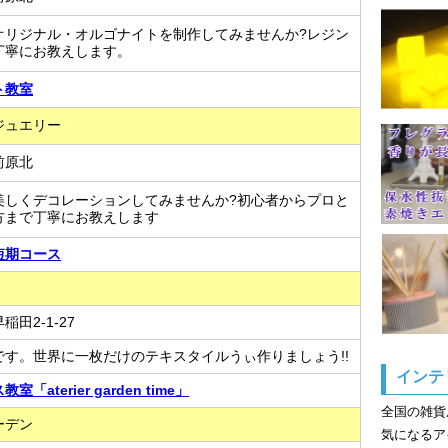
オリジナル・オルゴナイトを制作してみませんか?レジン
丁寧にお教えします。
ト教室
ジュエリー
前原北
美しくデコレーションしてみませんか?初心者からプロと
方まで丁寧にお教えします
短期コース
田2-1-27
です。世界に一枚だけのテキスタイルうぃ作りましょう!!
インテ
「aterier garden time」
全国の雑貨
ーデン
気になるア