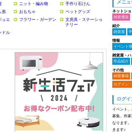
メニュ
貨
ニット・編み物
手作り石けん
ネットショ
人形
おもちゃ
ペットグッズ
雑貨通販
ジュエ
フラワー・ガーデン
文房具・ステーショ
ナリー
紹介
雑貨屋
ンドル
情報
イベント
雑貨屋・ハ
作品紹介
その他
雑貨書籍
ログイン
ログイ
イベント、
募集、作家
なります。
きます♪