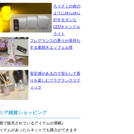
ろうそくの炎の
ようにゆらゆら
灯すモダンな
LEDキャンドル
ライト
フレグランスの香りが長持ち
する素焼きエッフェル塔
安定感があるので安心して香
りを楽しむフラグランスステ
ィック
リア雑貨ショッピング
屋で販売されているアイテムが満載♪
イテムがあったらネットでも購入ができます