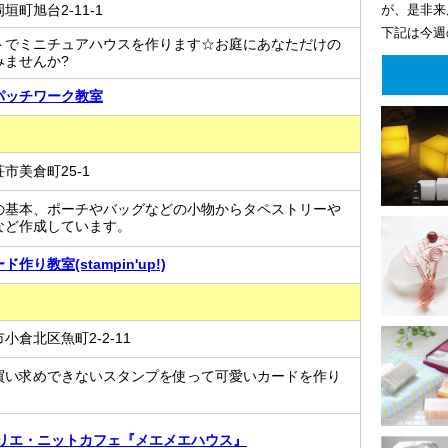
が、是非来
町旭台2-11-1
下記は今週
トでミニチュアハウスを作ります☆お庭にあなただけの
みませんか?
パッチワーク教室
市美倉町25-1
の基本、ポーチやバッグなどの小物からタペストリーや
など作成しています。
作り教室(stampin'up!)
小倉北区魚町2-2-11
買い求めできないスタンプを使って可愛いカードを作り
トリエ・ニットカフェ『メエメエハウス』