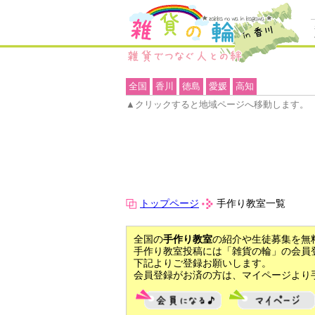
全国
香川
徳島
愛媛
高知
▲クリックすると地域ページへ移動します。
トップページ
手作り教室一覧
全国の
手作り教室
の紹介や生徒募集を無
手作り教室投稿には「雑貨の輪」の会員
下記よりご登録お願いします。
会員登録がお済の方は、マイページより