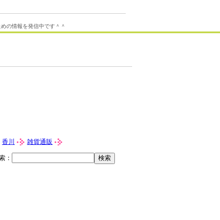
ための情報を発信中です＾＾
香川
雑貨通販
索：