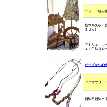
ニット・編み
栃木県矢板市
ません)
アトリエ・ニッ
エで手紡ぎ糸
ビーズ&かぎ
アクセサリ・
新潟県新潟市中