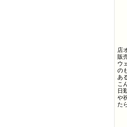
店
販
ウ
の
あ
こ
日
や
た