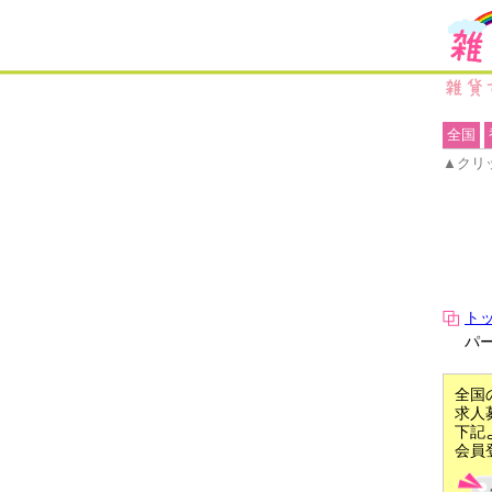
全国
▲クリ
ト
パ
全国
求人
下記
会員