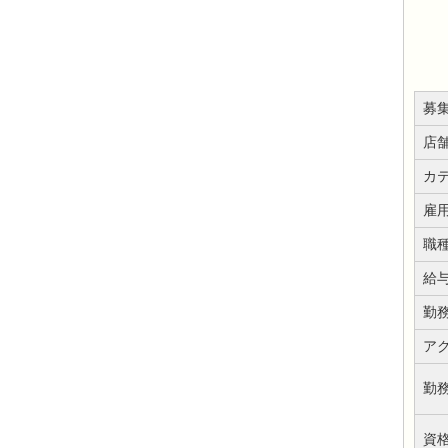
募
店
カ
雇
職
給
勤
ア
勤
資