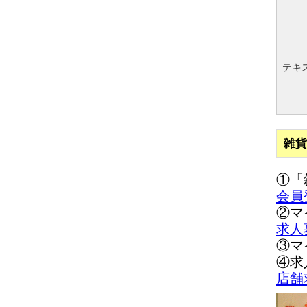
テキ
雑貨
①「
会員
②マ
求人
③マ
④求
店舗