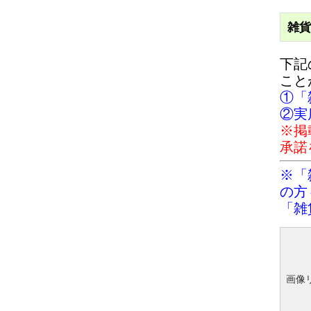
雑貨
下記
こと
①「
②実
※掲
承諾
※「
の方
「雑
画像