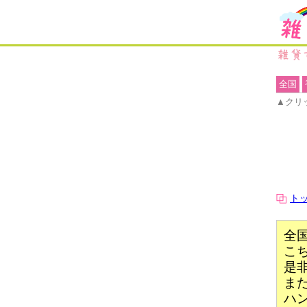
全国
▲クリ
ト
全
こ
是
ま
ハ