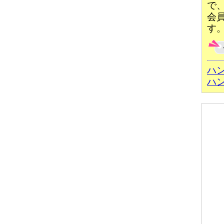
で
会
す
ハ
ハ