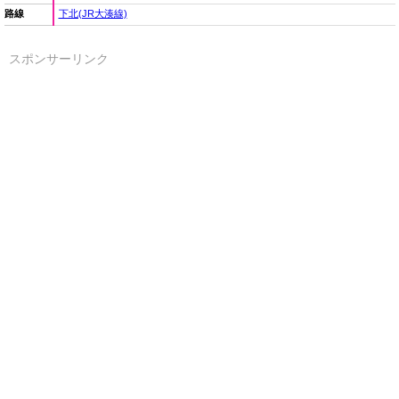
路線
下北(JR大湊線)
スポンサーリンク