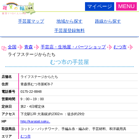
MENU
マイページ
手芸屋マップ
地域から探す
路線から探す
手芸屋登録無料
全国
青森
手芸店・生地屋・パーツショップ
むつ市
ライフステージからたち
むつ市の手芸屋
店舗名
ライフステージからたち
住所
青森県むつ市新町8-7
電話番号
0175-22-8848
営業時間
9：00～19：00
定休日
第2・4日曜定休
アクセス
下北駅(JR 大湊線)約2302ｍ ：徒歩約29分
HP
http://karatati.saku..
取扱商品
コットン・パッチワーク、手編み糸・編み針、手芸材料、和洋裁用具
エリア
むつ市