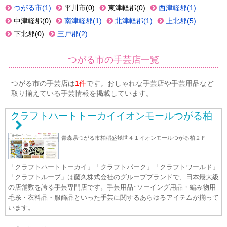
つがる市(1)
平川市(0)
東津軽郡(0)
西津軽郡(1)
中津軽郡(0)
南津軽郡(1)
北津軽郡(1)
上北郡(5)
下北郡(0)
三戸郡(2)
つがる市の手芸店一覧
つがる市の手芸店は
1件
です。おしゃれな手芸店や手芸用品など
取り揃えている手芸情報を掲載しています。
クラフトハートトーカイイオンモールつがる柏
青森県つがる市柏稲盛幾世４１イオンモールつがる柏２Ｆ
「クラフトハートトーカイ」「クラフトパーク」「クラフトワールド」
「クラフトループ」は藤久株式会社のグループブランドで、日本最大級
の店舗数を誇る手芸専門店です。手芸用品･ソーイング用品・編み物用
毛糸・衣料品・服飾品といった手芸に関するあらゆるアイテムが揃って
います。