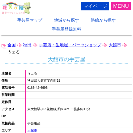
MENU
マイページ
手芸屋マップ
地域から探す
路線から探す
手芸屋登録無料
全国
秋田
手芸店・生地屋・パーツショップ
大館市
うェる
大館市の手芸屋
店舗名
うェる
住所
秋田県大館市字向町19
電話番号
0186-42-6696
営業時間
定休日
アクセス
東大館駅(JR 花輪線)約894ｍ ：徒歩約11分
HP
取扱商品
手芸用品
エリア
大館市