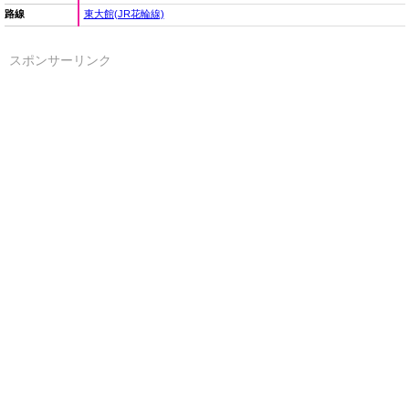
路線
東大館(JR花輪線)
スポンサーリンク